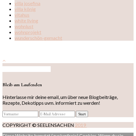
villa josefina
villa könig
vitahus
white living
wohnlust
wohnprojekt
wunderschön-gemacht
Auf Instagram folgen
Bleib am Laufenden
Hinterlasse mir deine email, um über neue Blogbeiträge,
Rezepte, Dekotipps uvm. informiert zu werden!
COPYRIGHT © SEELENSACHEN
2019
Diese Website benutzt (zuckerfreie) Cookies. Wenn du sie