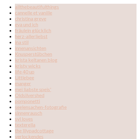
allthebeautifulthings
cannelle et vanille
christina greve
eva und ich
fräulein glücklich
herz-allerliebst
ina stil
innenansichten
Knusperstübchen
krista keltanen blog
kristy wicks
life 40 up
Littlebee
manger
mei liabste speis'
Oldsilvershed
pomponetti
seelensachen-fotografie
sinnenrausch
syl loves
texterella
the lilypadcottage
verlockendes