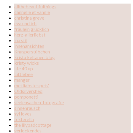
allthebeautifulthings
cannelle et vanille
christina greve
eva und ich
fräulein glücklich
herz-allerliebst
ina stil
innenansichten
Knusperstübchen
krista keltanen blog
kristy wicks
life 40 up
Littlebee
manger
mei liabste speis'
Oldsilvershed
pomponetti
seelensachen-fotografie
sinnenrausch
syl loves
texterella
the lilypadcottage
verlockendes