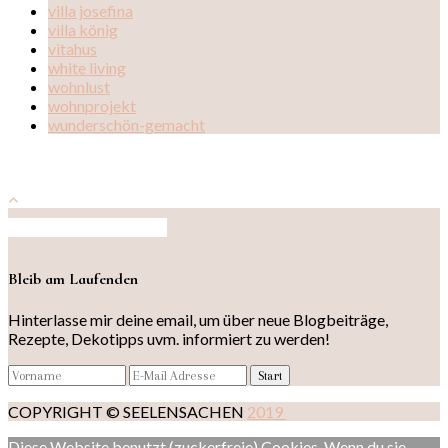
villa josefina
villa könig
vitahus
white living
wohnlust
wohnprojekt
wunderschön-gemacht
Auf Instagram folgen
Bleib am Laufenden
Hinterlasse mir deine email, um über neue Blogbeiträge,
Rezepte, Dekotipps uvm. informiert zu werden!
COPYRIGHT © SEELENSACHEN
2019
Diese Website benutzt (zuckerfreie) Cookies. Wenn du sie