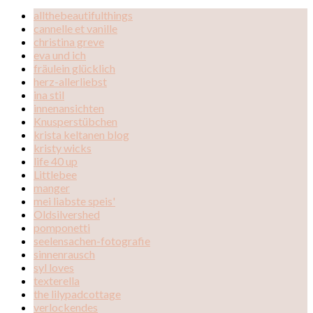
allthebeautifulthings
cannelle et vanille
christina greve
eva und ich
fräulein glücklich
herz-allerliebst
ina stil
innenansichten
Knusperstübchen
krista keltanen blog
kristy wicks
life 40 up
Littlebee
manger
mei liabste speis'
Oldsilvershed
pomponetti
seelensachen-fotografie
sinnenrausch
syl loves
texterella
the lilypadcottage
verlockendes