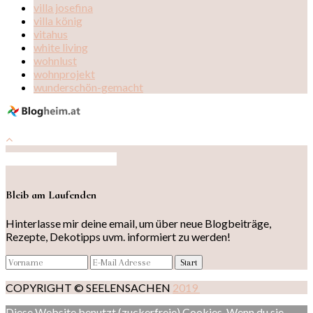
villa josefina
villa könig
vitahus
white living
wohnlust
wohnprojekt
wunderschön-gemacht
Auf Instagram folgen
Bleib am Laufenden
Hinterlasse mir deine email, um über neue Blogbeiträge,
Rezepte, Dekotipps uvm. informiert zu werden!
COPYRIGHT © SEELENSACHEN
2019
Diese Website benutzt (zuckerfreie) Cookies. Wenn du sie