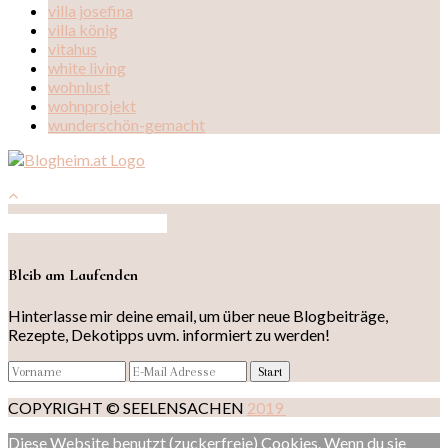
villa josefina
villa könig
vitahus
white living
wohnlust
wohnprojekt
wunderschön-gemacht
Auf Instagram folgen
Bleib am Laufenden
Hinterlasse mir deine email, um über neue Blogbeiträge,
Rezepte, Dekotipps uvm. informiert zu werden!
COPYRIGHT © SEELENSACHEN
2019
Diese Website benutzt (zuckerfreie) Cookies. Wenn du sie