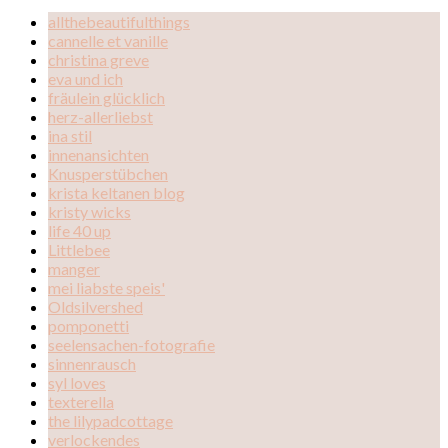
allthebeautifulthings
cannelle et vanille
christina greve
eva und ich
fräulein glücklich
herz-allerliebst
ina stil
innenansichten
Knusperstübchen
krista keltanen blog
kristy wicks
life 40 up
Littlebee
manger
mei liabste speis'
Oldsilvershed
pomponetti
seelensachen-fotografie
sinnenrausch
syl loves
texterella
the lilypadcottage
verlockendes