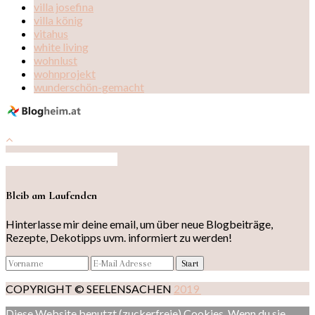
villa josefina
villa könig
vitahus
white living
wohnlust
wohnprojekt
wunderschön-gemacht
Auf Instagram folgen
Bleib am Laufenden
Hinterlasse mir deine email, um über neue Blogbeiträge,
Rezepte, Dekotipps uvm. informiert zu werden!
COPYRIGHT © SEELENSACHEN
2019
Diese Website benutzt (zuckerfreie) Cookies. Wenn du sie