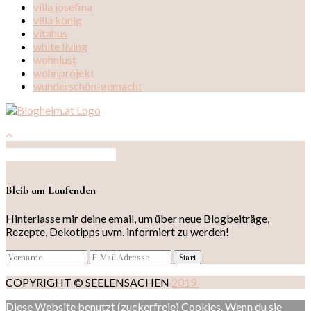
villa josefina
villa könig
vitahus
white living
wohnlust
wohnprojekt
wunderschön-gemacht
Auf Instagram folgen
Bleib am Laufenden
Hinterlasse mir deine email, um über neue Blogbeiträge,
Rezepte, Dekotipps uvm. informiert zu werden!
COPYRIGHT © SEELENSACHEN
2019
Diese Website benutzt (zuckerfreie) Cookies. Wenn du sie