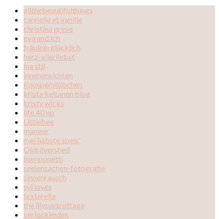
allthebeautifulthings
cannelle et vanille
christina greve
eva und ich
fräulein glücklich
herz-allerliebst
ina stil
innenansichten
Knusperstübchen
krista keltanen blog
kristy wicks
life 40 up
Littlebee
manger
mei liabste speis'
Oldsilvershed
pomponetti
seelensachen-fotografie
sinnenrausch
syl loves
texterella
the lilypadcottage
verlockendes