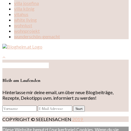
villa josefina
villa könig
vitahus
white living
wohnlust
wohnprojekt
wunderschön-gemacht
Auf Instagram folgen
Bleib am Laufenden
Hinterlasse mir deine email, um über neue Blogbeiträge,
Rezepte, Dekotipps uvm. informiert zu werden!
COPYRIGHT © SEELENSACHEN
2019
Diese Website benutzt (zuckerfreie) Cookies. Wenn du sie