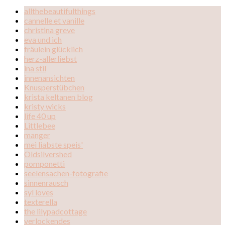
allthebeautifulthings
cannelle et vanille
christina greve
eva und ich
fräulein glücklich
herz-allerliebst
ina stil
innenansichten
Knusperstübchen
krista keltanen blog
kristy wicks
life 40 up
Littlebee
manger
mei liabste speis'
Oldsilvershed
pomponetti
seelensachen-fotografie
sinnenrausch
syl loves
texterella
the lilypadcottage
verlockendes