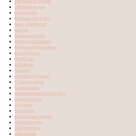
cannelle et vanille
christina greve
eva und ich
fräulein glücklich
herz-allerliebst
ina stil
innenansichten
Knusperstübchen
krista keltanen blog
kristy wicks
life 40 up
Littlebee
manger
mei liabste speis'
Oldsilvershed
pomponetti
seelensachen-fotografie
sinnenrausch
syl loves
texterella
the lilypadcottage
verlockendes
villa josefina
villa könig