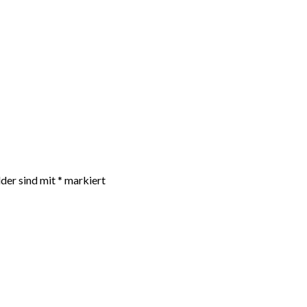
lder sind mit
*
markiert