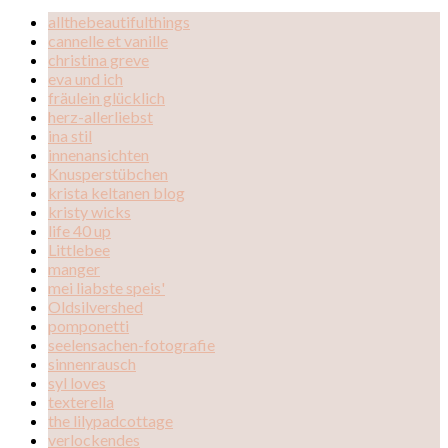
allthebeautifulthings
cannelle et vanille
christina greve
eva und ich
fräulein glücklich
herz-allerliebst
ina stil
innenansichten
Knusperstübchen
krista keltanen blog
kristy wicks
life 40 up
Littlebee
manger
mei liabste speis'
Oldsilvershed
pomponetti
seelensachen-fotografie
sinnenrausch
syl loves
texterella
the lilypadcottage
verlockendes