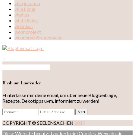
villa josefina
villa könig
vitahus
white living
wohnlust
wohnprojekt
wunderschön-gemacht
Auf Instagram folgen
Bleib am Laufenden
Hinterlasse mir deine email, um über neue Blogbeiträge,
Rezepte, Dekotipps uvm. informiert zu werden!
COPYRIGHT © SEELENSACHEN
2019
Diese Website benutzt (zuckerfreie) Cookies. Wenn du sie