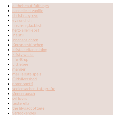
allthebeautifulthings
cannelle et vanille
christina greve
eva und ich
fräulein glücklich
herz-allerliebst
ina stil
innenansichten
Knusperstübchen
krista keltanen blog
kristy wicks
life 40 up
Littlebee
manger
mei liabste speis'
Oldsilvershed
pomponetti
seelensachen-fotografie
sinnenrausch
syl loves
texterella
the lilypadcottage
verlockendes