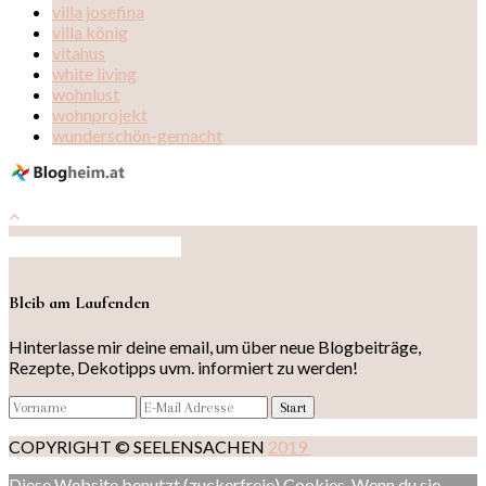
villa josefina
villa könig
vitahus
white living
wohnlust
wohnprojekt
wunderschön-gemacht
Auf Instagram folgen
Bleib am Laufenden
Hinterlasse mir deine email, um über neue Blogbeiträge,
Rezepte, Dekotipps uvm. informiert zu werden!
COPYRIGHT © SEELENSACHEN
2019
Diese Website benutzt (zuckerfreie) Cookies. Wenn du sie