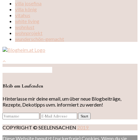
villa josefina
villa könig
vitahus
white living
wohnlust
wohnprojekt
wunderschön-gemacht
Auf Instagram folgen
Bleib am Laufenden
Hinterlasse mir deine email, um über neue Blogbeiträge,
Rezepte, Dekotipps uvm. informiert zu werden!
COPYRIGHT © SEELENSACHEN
2019
Diese Website benutzt (zuckerfreie) Cookies. Wenn du sie