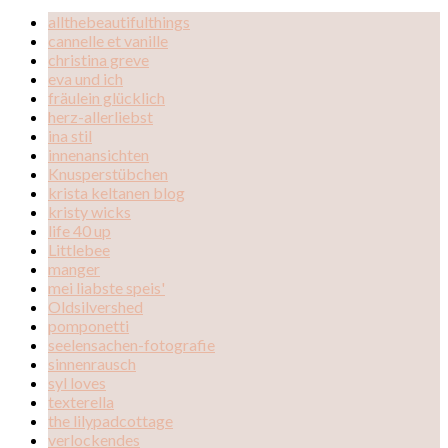
allthebeautifulthings
cannelle et vanille
christina greve
eva und ich
fräulein glücklich
herz-allerliebst
ina stil
innenansichten
Knusperstübchen
krista keltanen blog
kristy wicks
life 40 up
Littlebee
manger
mei liabste speis'
Oldsilvershed
pomponetti
seelensachen-fotografie
sinnenrausch
syl loves
texterella
the lilypadcottage
verlockendes