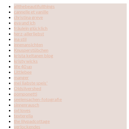
allthebeautifulthings
cannelle et vanille
christina greve
eva und ich
fräulein glücklich
herz-allerliebst
ina stil
innenansichten
Knusperstübchen
krista keltanen blog
kristy wicks
life 40 up
Littlebee
manger
mei liabste speis'
Oldsilvershed
pomponetti
seelensachen-fotografie
sinnenrausch
syl loves
texterella
the lilypadcottage
verlockendes