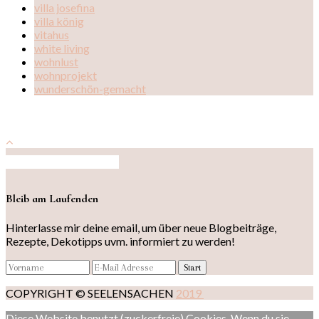
villa josefina
villa könig
vitahus
white living
wohnlust
wohnprojekt
wunderschön-gemacht
Auf Instagram folgen
Bleib am Laufenden
Hinterlasse mir deine email, um über neue Blogbeiträge,
Rezepte, Dekotipps uvm. informiert zu werden!
COPYRIGHT © SEELENSACHEN
2019
Diese Website benutzt (zuckerfreie) Cookies. Wenn du sie