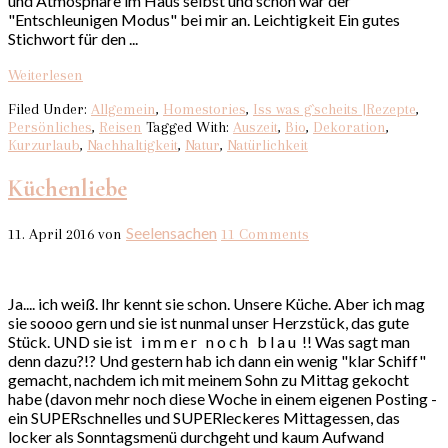
und Atmosphäre im Haus selbst und schon war der
"Entschleunigen Modus" bei mir an. Leichtigkeit Ein gutes
Stichwort für den ...
Weiterlesen
Filed Under:
Allgemein
,
Homestories
,
Iss was g`scheits |Rezepte
,
Persönliches
,
Reisen
Tagged With:
Auszeit
,
Bio
,
Dekoration
,
Kurzurlaub
,
Nachhaltigkeit
,
Natur
,
Natürlichkeit
Küchenliebe
Seelensachen
11. April 2016
von
11 Comments
Ja.... ich weiß. Ihr kennt sie schon. Unsere Küche. Aber ich mag
sie soooo gern und sie ist nunmal unser Herzstück, das gute
Stück. UND sie ist i m m e r n o c h b l a u !! Was sagt man
denn dazu?!? Und gestern hab ich dann ein wenig "klar Schiff"
gemacht, nachdem ich mit meinem Sohn zu Mittag gekocht
habe (davon mehr noch diese Woche in einem eigenen Posting -
ein SUPERschnelles und SUPERleckeres Mittagessen, das
locker als Sonntagsmenü durchgeht und kaum Aufwand