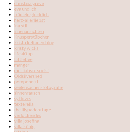
christina greve
eva und ich
fräulein glücklich
herz-allerliebst
ina stil
innenansichten
Knusperstübchen
krista keltanen blog
kristy wicks
life 40 up
Littlebee
manger
mei liabste speis'
Oldsilvershed
pomponetti
seelensachen-fotografie
sinnenrausch
syl loves
texterella
the lilypadcottage
verlockendes
villa josefina
villa könig
vitahus