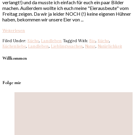
verlangt!) und da musste ich einfach für euch ein paar Bilder
machen. Außerdem wollte ich euch meine "Eierausbeute" vom
Freitag zeigen. Da wir ja leider NOCH (!) keine eigenen Hühner
haben, bekommen wir unsere Eier von ...
Weiterlesen
Filed Under:
Küche
,
Landleben
Tagged With:
Bio
,
Küche
,
Küchenliebe
,
Landleben
,
Lieblingssachen
,
Natur
,
Natürlichkeit
Willkommen
Folge mir