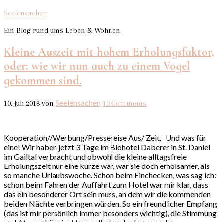
Seelensachen
Ein Blog rund ums Leben & Wohnen
Kleine Auszeit mit hohem Erholungsfaktor,
oder: wie wir nun auch zu einem Vogel
gekommen sind.
Seelensachen
10. Juli 2018
von
10 Comments
Kooperation//Werbung/Pressereise Aus/ Zeit. Und was für
eine! Wir haben jetzt 3 Tage im Biohotel Daberer in St. Daniel
im Gailtal verbracht und obwohl die kleine alltagsfreie
Erholungszeit nur eine kurze war, war sie doch erholsamer, als
so manche Urlaubswoche. Schon beim Einchecken, was sag ich:
schon beim Fahren der Auffahrt zum Hotel war mir klar, dass
das ein besonderer Ort sein muss, an dem wir die kommenden
beiden Nächte verbringen würden. So ein freundlicher Empfang
(das ist mir persönlich immer besonders wichtig), die Stimmung