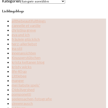
Kategorien
Lieblingsblogs
allthebeautifulthings
cannelle et vanille
christina greve
eva und ich
fräulein glücklich
herz-allerliebst
ina stil
innenansichten
Knusperstübchen
krista keltanen blog
kristy wicks
life 40 up
Littlebee
manger
mei liabste speis'
Oldsilvershed
pomponetti
seelensachen-fotografie
sinnenrausch
syl loves