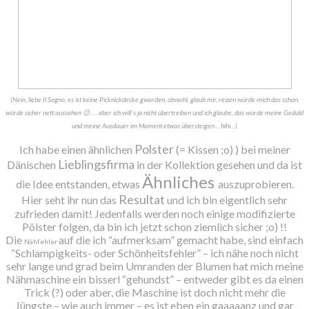
(Nein, liebe Il Sogno, es ist keine Picknickdecke gworden, obwohl, glaub mir, reizen würde mich das schon,
würde sicher nett aussehen 😉 …. aber ich will`s ja nicht übertreiben und ich glaube, das würde meine Geduld
und meine Ausdauer im Moment etwas übersteigen… hihi…)
Polster
Ich habe einen ähnlichen
(= Kissen ;o) ) bei meiner
Lieblingsfirma
Dänischen
in der Kollektion gesehen und da ist
Ähnliches
die Idee entstanden, etwas
auszuprobieren.
Resultat
Hier seht ihr nun das
und ich bin eigentlich sehr
zufrieden damit! Jedenfalls werden noch einige modifizierte
Pölster folgen, da bin ich jetzt schon ziemlich sicher ;o) !!
Die
auf die ich “aufmerksam” gemacht habe, sind einfach
Nähfehler
“Schlampigkeits- oder Schönheitsfehler” – ich nähe noch nicht
sehr lange und grad beim Umranden der Blumen hat mich meine
Nähmaschine ein bisserl “gehundst” – entweder gibt es da einen
Trick (?) oder aber, die Maschine ist doch nicht mehr die
Jüngste – wie auch immer – es ist eben ein gaaaaanz und gar