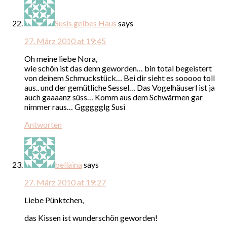
Susis gelbes Haus
says
27. März 2010 at 19:45
Oh meine liebe Nora,
wie schön ist das denn geworden… bin total begeistert
von deinem Schmuckstück… Bei dir sieht es sooooo toll
aus.. und der gemütliche Sessel… Das Vogelhäuserl ist ja
auch gaaaanz süss… Komm aus dem Schwärmen gar
nimmer raus… Gggggglg Susi
Antworten
bellaina
says
27. März 2010 at 19:27
Liebe Pünktchen,
das Kissen ist wunderschön geworden!