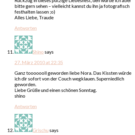
Rückzug in dieses putzige Liebesnest, den würde ich aber
bitte gern sehen – vielleicht kannst du ihn ja fotografisch
festhalten lassen ;o)
Alles Liebe, Traude
Antworten
Shino
says
27. März 2010 at 22:35
Ganz tooooooll geworden liebe Nora. Das Kissten würde
ich dir sofort von der Couch wegklauen. Superniedlich
geworden.
Liebe Grüße und einen schönen Sonntag.
shino
Antworten
Grischu
says