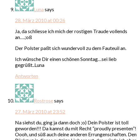
Luna
says
28. März 2010 at 00:26
Ja, da schliesse ich mich der rostigen Traude vollends
an….;oß
Der Polster paßt sich wundervoll zu dem Fauteuil an.
Ich wünsche Dir einen schönen Sonntag…sei lieb
gegrüßt..Luna
Antworten
Rostrose
says
27. März 2010 at 23:52
Na siehst du, ging ja dann doch ;o) Dein Polster ist toll
geworden!!! Da kannst du mit Recht “proudly presenten”!
Oooh, und süß auch deine anderen Errungenschaften. Den