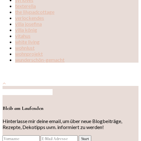
texterella
the lilypadcottage
verlockendes
villa josefina
villa könig
vitahus
white living
wohnlust
wohnprojekt
wunderschön-gemacht
Auf Instagram folgen
Bleib am Laufenden
Hinterlasse mir deine email, um über neue Blogbeiträge,
Rezepte, Dekotipps uvm. informiert zu werden!