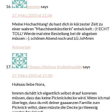
jommm
says
27. März 2010 at 21:06
Meine Hochachtung! du hast dich in kürzester Zeit zu
einer wahren “Maschinenkünstlerin” entwickelt :-)! ECHT
TOLL! Werde mal eine Bestellung bei dir abgeben
müssen :-). schönen Abend noch und LG JoMmm
Antworten
Il Sogno..Weisses Kuddelmuddel
says
27. März 2010 at 21:00
Huhuuu liebe Nora,
hmmm da hätt ich eigentlich selbst drauf kommen
müssen, dass das keine Picknickdecke wird. Wenn ich mal
überlege, dass du mit deiner gaaaanzen Familie zum
Picknick willst, dann müsste die Decke ja riiieeesig
werden *zwinker*