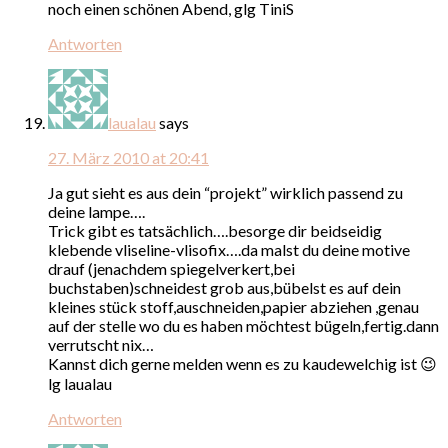
noch einen schönen Abend, glg TiniS
Antworten
laualau
says
27. März 2010 at 20:41
Ja gut sieht es aus dein “projekt” wirklich passend zu
deine lampe….
Trick gibt es tatsächlich….besorge dir beidseidig
klebende vliseline-vlisofix….da malst du deine motive
drauf (jenachdem spiegelverkert,bei
buchstaben)schneidest grob aus,bübelst es auf dein
kleines stück stoff,auschneiden,papier abziehen ,genau
auf der stelle wo du es haben möchtest bügeln,fertig.dann
verrutscht nix…
Kannst dich gerne melden wenn es zu kaudewelchig ist 😉
lg laualau
Antworten