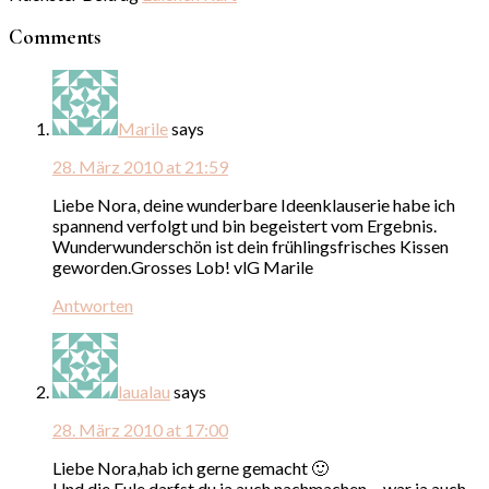
Comments
Marile
says
28. März 2010 at 21:59
Liebe Nora, deine wunderbare Ideenklauserie habe ich
spannend verfolgt und bin begeistert vom Ergebnis.
Wunderwunderschön ist dein frühlingsfrisches Kissen
geworden.Grosses Lob! vlG Marile
Antworten
laualau
says
28. März 2010 at 17:00
Liebe Nora,hab ich gerne gemacht 🙂
Und die Eule darfst du ja auch nachmachen….war ja auch