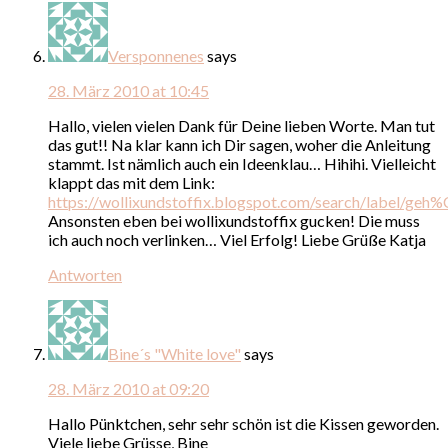
Versponnenes
says
28. März 2010 at 10:45
Hallo, vielen vielen Dank für Deine lieben Worte. Man tut
das gut!! Na klar kann ich Dir sagen, woher die Anleitung
stammt. Ist nämlich auch ein Ideenklau… Hihihi. Vielleicht
klappt das mit dem Link:
https://wollixundstoffix.blogspot.com/search/label/ge
Ansonsten eben bei wollixundstoffix gucken! Die muss
ich auch noch verlinken… Viel Erfolg! Liebe Grüße Katja
Antworten
Bine´s "White love"
says
28. März 2010 at 09:20
Hallo Pünktchen, sehr sehr schön ist die Kissen geworden.
Viele liebe Grüsse, Bine