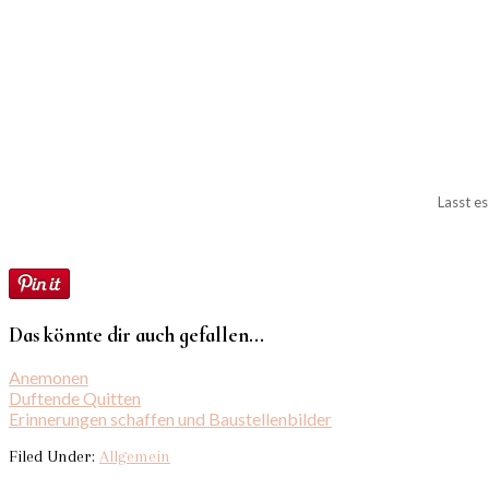
Lasst es
Das könnte dir auch gefallen...
Anemonen
Duftende Quitten
Erinnerungen schaffen und Baustellenbilder
Filed Under:
Allgemein