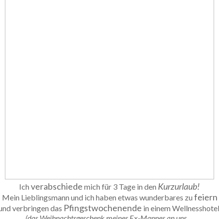
verabschiede
Kurzurlaub!
Ich
mich für 3 Tage in den
feiern
Mein Lieblingsmann und ich haben etwas wunderbares zu
Pfingstwochenende
und verbringen das
in einem Wellnesshote
(das Weihnachtsgeschenk meines Ex-Mannes an uns…