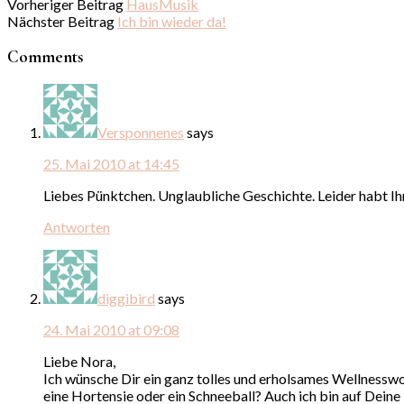
Vorheriger Beitrag
HausMusik
Nächster Beitrag
Ich bin wieder da!
Comments
Versponnenes
says
25. Mai 2010 at 14:45
Liebes Pünktchen. Unglaubliche Geschichte. Leider habt Ih
Antworten
diggibird
says
24. Mai 2010 at 09:08
Liebe Nora,
Ich wünsche Dir ein ganz tolles und erholsames Wellnesswo
eine Hortensie oder ein Schneeball? Auch ich bin auf Deine