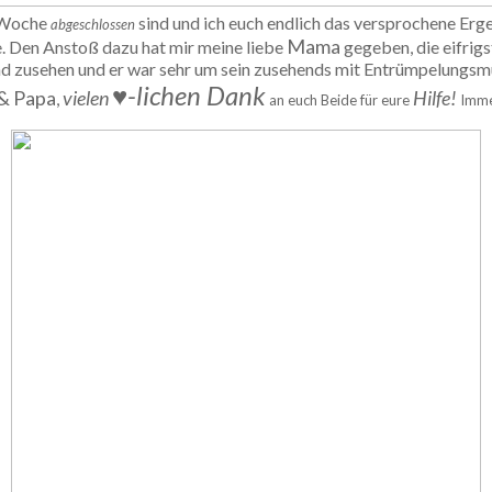
 Woche
sind und ich euch endlich das versprochene Erg
abgeschlossen
Mama
. Den Anstoß dazu hat mir meine liebe
gegeben, die eifrig
 zusehen und er war sehr um sein zusehends mit Entrümpelungsmü
♥-lichen Dank
& Papa
vielen
Hilfe
!
,
an euch Beide für eure
Imme