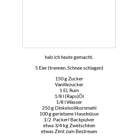
hab ich heute gemacht.
5 Eier (trennen, Schnee schlagen)
150 g Zucker
Vanillezucker
1 EL Rum
1/8 l (Raps)Öl
1/8 l Wasser
250 g Dinkelvollkornmehl
100 g geriebene Haselnüsse
1/2 Packerl Backpulver
etwa 3/4 kg Zwetschken
etwas Zimt zum Bestreuen