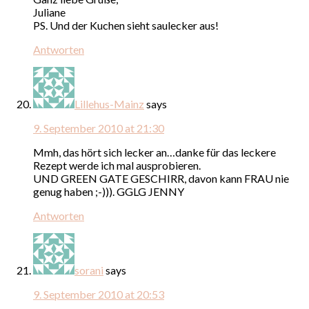
Juliane
PS. Und der Kuchen sieht saulecker aus!
Antworten
Lillehus-Mainz
says
9. September 2010 at 21:30
Mmh, das hört sich lecker an…danke für das leckere
Rezept werde ich mal ausprobieren.
UND GREEN GATE GESCHIRR, davon kann FRAU nie
genug haben ;-))). GGLG JENNY
Antworten
sorani
says
9. September 2010 at 20:53