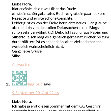
Liebe Nora,
klar erzähle ich dir was über das Buch:
es ist ein schön getaltetes Buch, es gibt ein paar leckere
Rezepte und einige schöne Gesichte.
Leider gibt es von der Deko her nichts neues – ich glaube
aber ich bin von den tollen Dekosachen in den Blogs
schon sehr verwöhnt:). Di Deko ist fast nur aus Papier und
Silberfolie. Ich mag es eigentlich gerne natürlicher. So zum
durchblättern ist es echt schön, aber viel nachmachen
werde ich wahrscheinlich nicht.
Ganz liebe Grüße
Silke
Antworten
diggibird
says
9. September 2010 at 22:46
Liebe Nora,
Ich habe ja erst diesen Sommer mit dem GG Geschirr
sammeln begonnen…ich muss sagen dass es süchtig