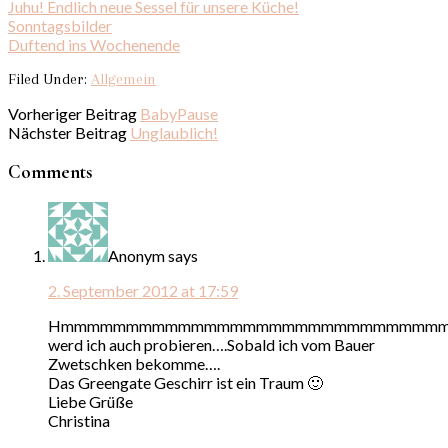
Juhu! Endlich neue Sessel für unsere Küche!
Sonntagsbilder
Duftend ins Wochenende
Filed Under:
Allgemein
Vorheriger Beitrag
BabyPause
Nächster Beitrag
Unglaublich!
Comments
Anonym
says
2. September 2012 at 17:59
Hmmmmmmmmmmmmmmmmmmmmmmmmmmmmmmm
werd ich auch probieren….Sobald ich vom Bauer
Zwetschken bekomme….
Das Greengate Geschirr ist ein Traum 🙂
Liebe Grüße
Christina