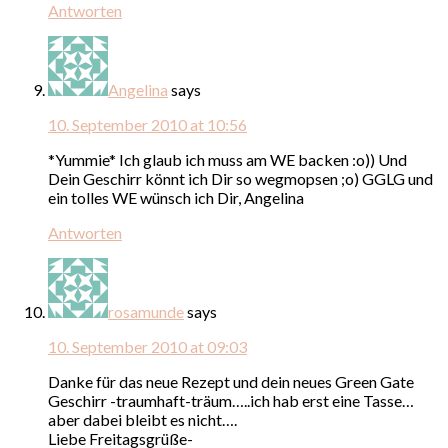
Antworten
Angelina
says
10. September 2010 at 10:56
*Yummie* Ich glaub ich muss am WE backen :o)) Und
Dein Geschirr könnt ich Dir so wegmopsen ;o) GGLG und
ein tolles WE wünsch ich Dir, Angelina
Antworten
rosamunde
says
10. September 2010 at 09:03
Danke für das neue Rezept und dein neues Green Gate
Geschirr -traumhaft-träum…..ich hab erst eine Tasse…
aber dabei bleibt es nicht….
Liebe Freitagsgrüße-