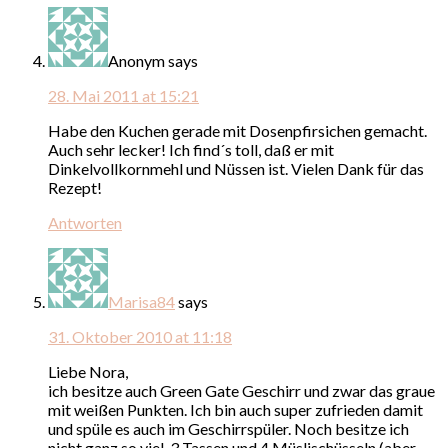
Anonym
says
28. Mai 2011 at 15:21
Habe den Kuchen gerade mit Dosenpfirsichen gemacht.
Auch sehr lecker! Ich find´s toll, daß er mit
Dinkelvollkornmehl und Nüssen ist. Vielen Dank für das
Rezept!
Antworten
Marisa84
says
31. Oktober 2010 at 11:18
Liebe Nora,
ich besitze auch Green Gate Geschirr und zwar das graue
mit weißen Punkten. Ich bin auch super zufrieden damit
und spüle es auch im Geschirrspüler. Noch besitze ich
nicht ganz so viel. 3 Tassen und 4 Müslischüsseln (aber