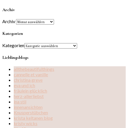
Archiv
Archiv
Kategorien
Kategorien
Lieblingsblogs
allthebeautifulthings
cannelle et vanille
christina greve
eva und ich
fräulein glücklich
herz-allerliebst
ina stil
innenansichten
Knusperstübchen
krista keltanen blog
kristy wicks