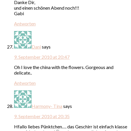
Danke Dir,
und einen schönen Abend noch!!!
Gabi
Antworten
Dani
says
9. September 2010 at 20:47
Oh I love the china with the flowers. Gorgeous and
delicate..
Antworten
Harmony- Tina
says
9. September 2010 at 20:35
Hfallo liebes Pünktchen…. das Geschirr ist einfach klasse