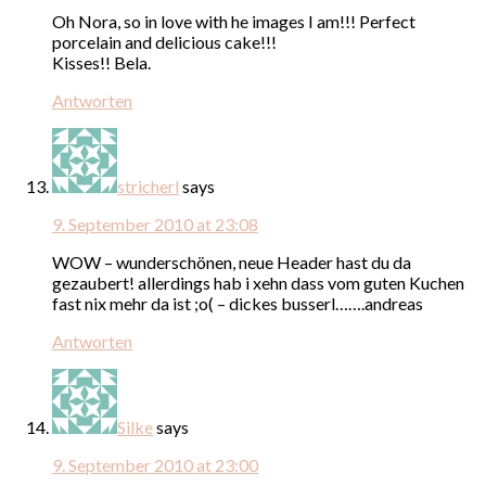
Oh Nora, so in love with he images I am!!! Perfect
porcelain and delicious cake!!!
Kisses!! Bela.
Antworten
stricherl
says
9. September 2010 at 23:08
WOW – wunderschönen, neue Header hast du da
gezaubert! allerdings hab i xehn dass vom guten Kuchen
fast nix mehr da ist ;o( – dickes busserl…….andreas
Antworten
Silke
says
9. September 2010 at 23:00