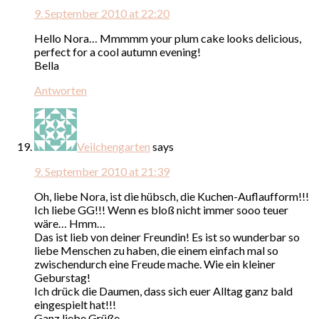
9. September 2010 at 22:20
Hello Nora… Mmmmm your plum cake looks delicious,
perfect for a cool autumn evening!
Bella
Antworten
Veilchengarten
says
9. September 2010 at 21:39
Oh, liebe Nora, ist die hübsch, die Kuchen-Auflaufform!!!
Ich liebe GG!!! Wenn es bloß nicht immer sooo teuer
wäre… Hmm…
Das ist lieb von deiner Freundin! Es ist so wunderbar so
liebe Menschen zu haben, die einem einfach mal so
zwischendurch eine Freude mache. Wie ein kleiner
Geburstag!
Ich drück die Daumen, dass sich euer Alltag ganz bald
eingespielt hat!!!
Ganz liebe Grüße,