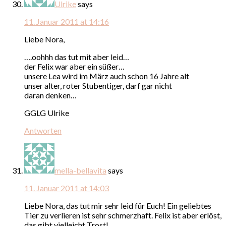
Ulrike
says
11. Januar 2011 at 14:16
Liebe Nora,
….oohhh das tut mit aber leid…
der Felix war aber ein süßer…
unsere Lea wird im März auch schon 16 Jahre alt
unser alter, roter Stubentiger, darf gar nicht
daran denken…
GGLG Ulrike
Antworten
mella-bellavita
says
11. Januar 2011 at 14:03
Liebe Nora, das tut mir sehr leid für Euch! Ein geliebtes
Tier zu verlieren ist sehr schmerzhaft. Felix ist aber erlöst,
das gibt vielleicht Trost!