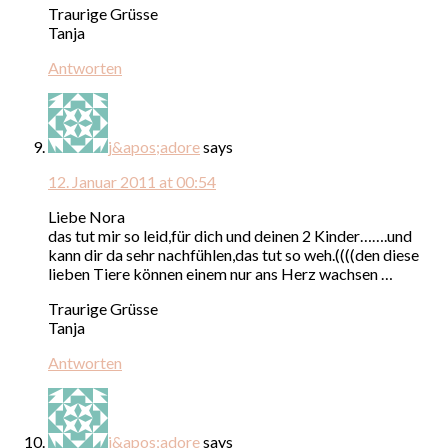
Traurige Grüsse
Tanja
Antworten
j&apos;adore
says
12. Januar 2011 at 00:54
Liebe Nora
das tut mir so leid,für dich und deinen 2 Kinder…….und
kann dir da sehr nachfühlen,das tut so weh.((((den diese
lieben Tiere können einem nur ans Herz wachsen …
Traurige Grüsse
Tanja
Antworten
j&apos;adore
says