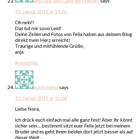
anja (aus dem Land der Friesen)
says
11. Januar 2011 at 15:26
Oh nein!!
Das tut mir sooo Leid!
Deine Zeilen und Fotos von Felix haben aus deinem Blog
direkt mein Herz erreicht!
Traurige und mitfühlende Grüße,
anja
Antworten
hotel mama
says
11. Januar 2011 at 15:04
Liebe Nora,
ich drück euch einfach mal alle ganz fest! Aber ihr könnt
sicher sein… bestimmt sitzt euer Felix jetzt bei meinem
Bruder und es geht ihnen beiden dort jetzt besser als auf
dieser Welt…