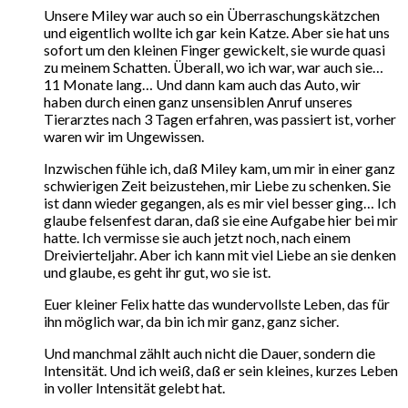
Unsere Miley war auch so ein Überraschungskätzchen
und eigentlich wollte ich gar kein Katze. Aber sie hat uns
sofort um den kleinen Finger gewickelt, sie wurde quasi
zu meinem Schatten. Überall, wo ich war, war auch sie…
11 Monate lang… Und dann kam auch das Auto, wir
haben durch einen ganz unsensiblen Anruf unseres
Tierarztes nach 3 Tagen erfahren, was passiert ist, vorher
waren wir im Ungewissen.
Inzwischen fühle ich, daß Miley kam, um mir in einer ganz
schwierigen Zeit beizustehen, mir Liebe zu schenken. Sie
ist dann wieder gegangen, als es mir viel besser ging… Ich
glaube felsenfest daran, daß sie eine Aufgabe hier bei mir
hatte. Ich vermisse sie auch jetzt noch, nach einem
Dreivierteljahr. Aber ich kann mit viel Liebe an sie denken
und glaube, es geht ihr gut, wo sie ist.
Euer kleiner Felix hatte das wundervollste Leben, das für
ihn möglich war, da bin ich mir ganz, ganz sicher.
Und manchmal zählt auch nicht die Dauer, sondern die
Intensität. Und ich weiß, daß er sein kleines, kurzes Leben
in voller Intensität gelebt hat.