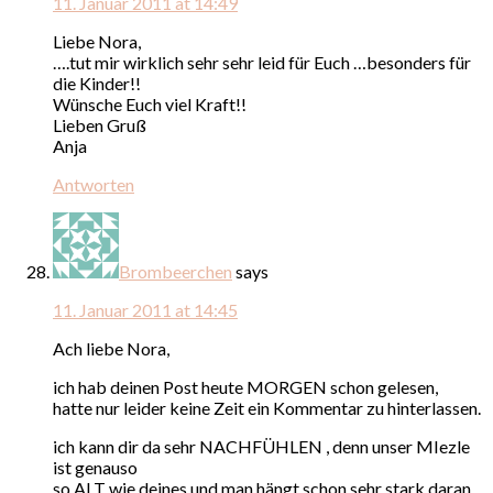
11. Januar 2011 at 14:49
Liebe Nora,
….tut mir wirklich sehr sehr leid für Euch …besonders für
die Kinder!!
Wünsche Euch viel Kraft!!
Lieben Gruß
Anja
Antworten
Brombeerchen
says
11. Januar 2011 at 14:45
Ach liebe Nora,
ich hab deinen Post heute MORGEN schon gelesen,
hatte nur leider keine Zeit ein Kommentar zu hinterlassen.
ich kann dir da sehr NACHFÜHLEN , denn unser MIezle
ist genauso
so ALT wie deines und man hängt schon sehr stark daran.