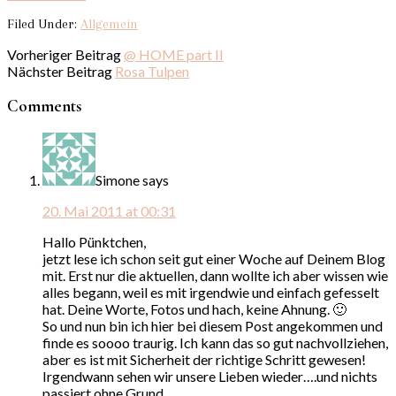
Filed Under:
Allgemein
Vorheriger Beitrag
@ HOME part II
Nächster Beitrag
Rosa Tulpen
Comments
Simone
says
20. Mai 2011 at 00:31
Hallo Pünktchen,
jetzt lese ich schon seit gut einer Woche auf Deinem Blog
mit. Erst nur die aktuellen, dann wollte ich aber wissen wie
alles begann, weil es mit irgendwie und einfach gefesselt
hat. Deine Worte, Fotos und hach, keine Ahnung. 🙂
So und nun bin ich hier bei diesem Post angekommen und
finde es soooo traurig. Ich kann das so gut nachvollziehen,
aber es ist mit Sicherheit der richtige Schritt gewesen!
Irgendwann sehen wir unsere Lieben wieder….und nichts
passiert ohne Grund…