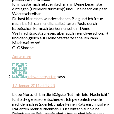
Ich musste mich jetzt einfach mal in Deine Leserliste
eintragen (Premiere für mich):) und Dir einfach ein paar
Worte schreiben.
Du hast hier einen wunderschönen Blog und ich freue
mich, bis ich dann endlich alle älteren Posts durch
habe(schon komisch bei Sonnenschein, Deine
Weihnachtspost zu lesen, aber auch irgendwie schön. :))
und dann gleich auf Deine Startseite schauen kann.
Mach weiter so!
GLG Simone
Antworten
schweizergarten
says
17. Januar 2011 at 19:28
Liebe Nora, ich bin die 60.igste “tut-mir-leid-Nachricht”
Ich hätte genauso entschieden. Ich persönlich würde
nachdem ich es 2x erlebt habe keinen Katzenschnupfen-
Patienten mehr aufnehmen. Es ist einfach auch eine
Belastung, so lieb wie sie sind, aber es sind leider sehr