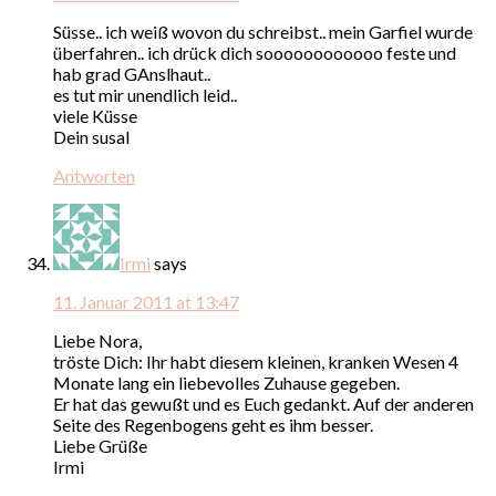
Süsse.. ich weiß wovon du schreibst.. mein Garfiel wurde
überfahren.. ich drück dich soooooooooooo feste und
hab grad GAnslhaut..
es tut mir unendlich leid..
viele Küsse
Dein susal
Antworten
Irmi
says
11. Januar 2011 at 13:47
Liebe Nora,
tröste Dich: Ihr habt diesem kleinen, kranken Wesen 4
Monate lang ein liebevolles Zuhause gegeben.
Er hat das gewußt und es Euch gedankt. Auf der anderen
Seite des Regenbogens geht es ihm besser.
Liebe Grüße
Irmi