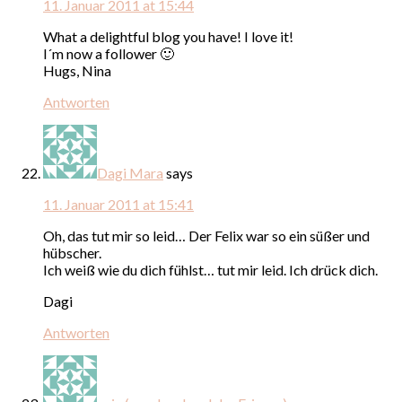
11. Januar 2011 at 15:44
What a delightful blog you have! I love it!
I´m now a follower 🙂
Hugs, Nina
Antworten
Dagi Mara
says
11. Januar 2011 at 15:41
Oh, das tut mir so leid… Der Felix war so ein süßer und
hübscher.
Ich weiß wie du dich fühlst… tut mir leid. Ich drück dich.
Dagi
Antworten