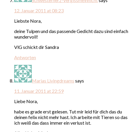
Schwesterherz-Vergissmeinnicht
says
12. Januar 2011 at 08:23
Liebste Nora,
deine Tulpen und das passende Gedicht dazu sind einfach
wundervoll!
VlG schickt dir Sandra
Antworten
Marias Livingdreams
says
11. Januar 2011 at 22:59
Liebe Nora,
habe es grade erst gelesen. Tut mir leid für dich das du
deinen felix nicht mehr hast. Ich arbeite mit Tieren so das
ich weiß das dass immer ein verlust ist.