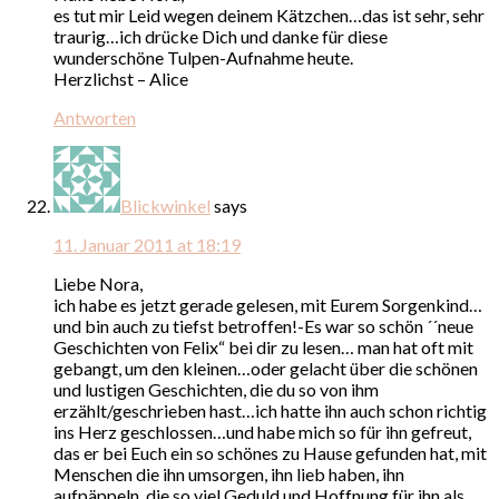
es tut mir Leid wegen deinem Kätzchen…das ist sehr, sehr
traurig…ich drücke Dich und danke für diese
wunderschöne Tulpen-Aufnahme heute.
Herzlichst – Alice
Antworten
Blickwinkel
says
11. Januar 2011 at 18:19
Liebe Nora,
ich habe es jetzt gerade gelesen, mit Eurem Sorgenkind…
und bin auch zu tiefst betroffen!-Es war so schön ´´neue
Geschichten von Felix“ bei dir zu lesen… man hat oft mit
gebangt, um den kleinen…oder gelacht über die schönen
und lustigen Geschichten, die du so von ihm
erzählt/geschrieben hast…ich hatte ihn auch schon richtig
ins Herz geschlossen…und habe mich so für ihn gefreut,
das er bei Euch ein so schönes zu Hause gefunden hat, mit
Menschen die ihn umsorgen, ihn lieb haben, ihn
aufpäppeln, die so viel Geduld und Hoffnung für ihn als