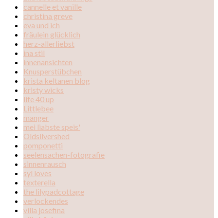
cannelle et vanille
christina greve
eva und ich
fräulein glücklich
herz-allerliebst
ina stil
innenansichten
Knusperstübchen
krista keltanen blog
kristy wicks
life 40 up
Littlebee
manger
mei liabste speis'
Oldsilvershed
pomponetti
seelensachen-fotografie
sinnenrausch
syl loves
texterella
the lilypadcottage
verlockendes
villa josefina