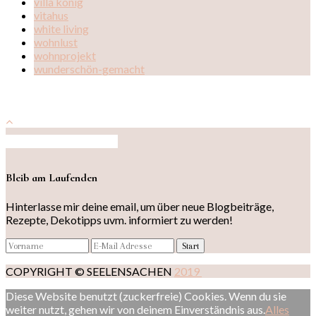
villa könig
vitahus
white living
wohnlust
wohnprojekt
wunderschön-gemacht
Auf Instagram folgen
Bleib am Laufenden
Hinterlasse mir deine email, um über neue Blogbeiträge,
Rezepte, Dekotipps uvm. informiert zu werden!
COPYRIGHT © SEELENSACHEN
2019
Diese Website benutzt (zuckerfreie) Cookies. Wenn du sie
weiter nutzt, gehen wir von deinem Einverständnis aus.
Alles