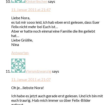
Kinkerlinchen
says
11. Januar 2011 at 21:47
Liebe Nora,
es tut mir sooo leid, ich hab eben erst gelesen, dass Euer
Felix nicht mehr bei Euch ist…
Aber er hatte noch einmal eine Familie die ihn geliebt
hat…
Liebe Grüßle,
Nina
Antworten
Vierundzwanzig
says
11. Januar 2011 at 21:07
Oh je…liebste Nora!
Ich habe es jetzt auch gerade erst gelesen. Und ich bin mit
euch traurig. Hab mich immer so über Felix-Bilder
gefreut…