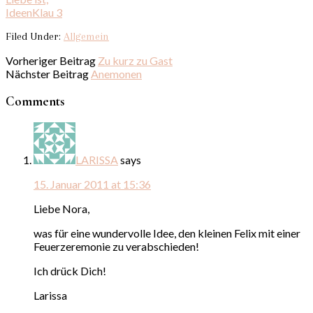
IdeenKlau 3
Filed Under:
Allgemein
Vorheriger Beitrag
Zu kurz zu Gast
Nächster Beitrag
Anemonen
Comments
LARISSA
says
15. Januar 2011 at 15:36
Liebe Nora,
was für eine wundervolle Idee, den kleinen Felix mit einer
Feuerzeremonie zu verabschieden!
Ich drück Dich!
Larissa