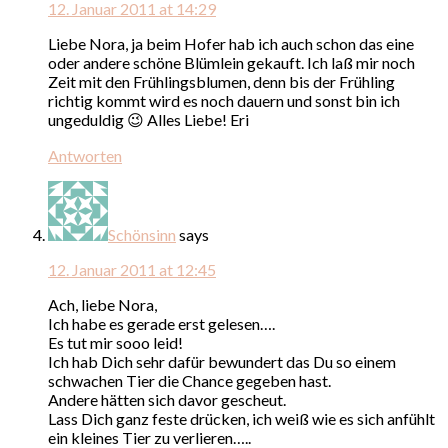
12. Januar 2011 at 14:29
Liebe Nora, ja beim Hofer hab ich auch schon das eine
oder andere schöne Blümlein gekauft. Ich laß mir noch
Zeit mit den Frühlingsblumen, denn bis der Frühling
richtig kommt wird es noch dauern und sonst bin ich
ungeduldig 😉 Alles Liebe! Eri
Antworten
Schönsinn
says
12. Januar 2011 at 12:45
Ach, liebe Nora,
Ich habe es gerade erst gelesen….
Es tut mir sooo leid!
Ich hab Dich sehr dafür bewundert das Du so einem
schwachen Tier die Chance gegeben hast.
Andere hätten sich davor gescheut.
Lass Dich ganz feste drücken, ich weiß wie es sich anfühlt
ein kleines Tier zu verlieren…..