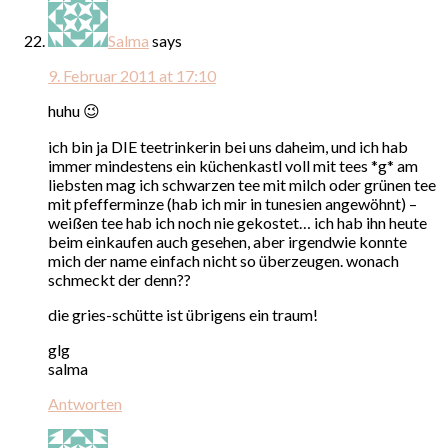
Salma
says
9. Februar 2011 at 17:10
huhu 😉
ich bin ja DIE teetrinkerin bei uns daheim, und ich hab
immer mindestens ein küchenkastl voll mit tees *g* am
liebsten mag ich schwarzen tee mit milch oder grünen tee
mit pfefferminze (hab ich mir in tunesien angewöhnt) –
weißen tee hab ich noch nie gekostet… ich hab ihn heute
beim einkaufen auch gesehen, aber irgendwie konnte
mich der name einfach nicht so überzeugen. wonach
schmeckt der denn??
die gries-schütte ist übrigens ein traum!
glg
salma
Antworten