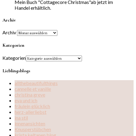
Mein Buch "Cottagecore Christmas"ab jetzt im
Handel erhältlich.
Archiv
Archiv
Kategorien
Kategorien
Lieblingsblogs
allthebeautifulthings
cannelle et vanille
christina greve
eva und ich
fräulein glücklich
herz-allerliebst
ina stil
innenansichten
Knusperstübchen
krista keltanen blog