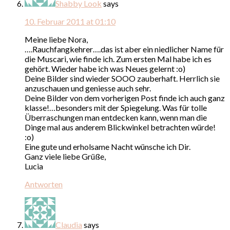
Shabby Look
says
10. Februar 2011 at 01:10
Meine liebe Nora,
….Rauchfangkehrer….das ist aber ein niedlicher Name für
die Muscari, wie finde ich. Zum ersten Mal habe ich es
gehört. Wieder habe ich was Neues gelernt :o)
Deine Bilder sind wieder SOOO zauberhaft. Herrlich sie
anzuschauen und geniesse auch sehr.
Deine Bilder von dem vorherigen Post finde ich auch ganz
klasse!…besonders mit der Spiegelung. Was für tolle
Überraschungen man entdecken kann, wenn man die
Dinge mal aus anderem Blickwinkel betrachten würde!
:o)
Eine gute und erholsame Nacht wünsche ich Dir.
Ganz viele liebe Grüße,
Lucia
Antworten
Claudia
says