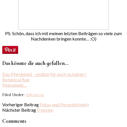
PS: Schön, dass ich mit meinen letzten Beiträgen so viele zum
Nachdenken bringen konnte… :O)
Das könnte dir auch gefallen...
Das Pferdebild – endlich für euch zu haben !
Botanical flair
Mamalade…
Filed Under:
Allgemein
Vorheriger Beitrag
Fokus und Perspektive(n)
Nächster Beitrag
Freesien
Comments