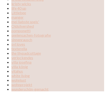
kristy wicks
life 40 up
Littlebee
manger
mei liabste speis'
Oldsilvershed
pomponetti
seelensachen-fotografie
sinnenrausch
syl loves
texterella
the lilypadcottage
verlockendes
villa josefina
villa könig
vitahus
white living
wohnlust
wohnprojekt
wunderschön-gemacht