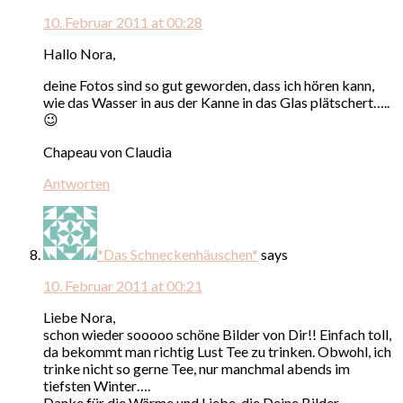
10. Februar 2011 at 00:28
Hallo Nora,
deine Fotos sind so gut geworden, dass ich hören kann,
wie das Wasser in aus der Kanne in das Glas plätschert…..
😉
Chapeau von Claudia
Antworten
*Das Schneckenhäuschen*
says
10. Februar 2011 at 00:21
Liebe Nora,
schon wieder sooooo schöne Bilder von Dir!! Einfach toll,
da bekommt man richtig Lust Tee zu trinken. Obwohl, ich
trinke nicht so gerne Tee, nur manchmal abends im
tiefsten Winter….
Danke für die Wärme und Liebe, die Deine Bilder