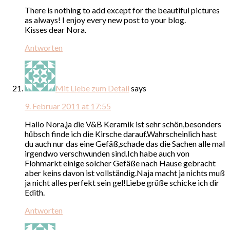
There is nothing to add except for the beautiful pictures
as always! I enjoy every new post to your blog.
Kisses dear Nora.
Antworten
Mit Liebe zum Detail
says
9. Februar 2011 at 17:55
Hallo Nora,ja die V&B Keramik ist sehr schön,besonders
hübsch finde ich die Kirsche darauf.Wahrscheinlich hast
du auch nur das eine Gefäß,schade das die Sachen alle mal
irgendwo verschwunden sind.Ich habe auch von
Flohmarkt einige solcher Gefäße nach Hause gebracht
aber keins davon ist vollständig.Naja macht ja nichts muß
ja nicht alles perfekt sein gel!Liebe grüße schicke ich dir
Edith.
Antworten