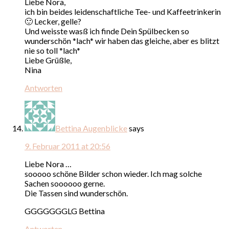
Liebe Nora,
ich bin beides leidenschaftliche Tee- und Kaffeetrinkerin
🙂 Lecker, gelle?
Und weisste wasß ich finde Dein Spülbecken so
wunderschön *lach* wir haben das gleiche, aber es blitzt
nie so toll *lach*
Liebe Grüßle,
Nina
Antworten
Bettina Augenblicke
says
9. Februar 2011 at 20:56
Liebe Nora …
sooooo schöne Bilder schon wieder. Ich mag solche
Sachen soooooo gerne.
Die Tassen sind wunderschön.
GGGGGGGLG Bettina
Antworten