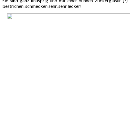
Sie sind ganz knusprig und mit einer dünnen Zuckerglasur (?)
bestrichen, schmecken sehr, sehr lecker!