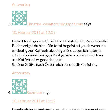
Antworten
Christine-casafiore.blogspot.com
says
10. Februar 2011 at 12:09
Liebe Nora , gerade habe ich dich entdeckt . Wundervolle
Bilder zeigst du hier . Bin total begeistert , auch wenn ich
eindeutig zur Kaffeefraktion gehöre , aber ich habe ja
schon in deinem vorigen Post gesehen , dass du auch an
uns Kaffetrinker gedacht hast .
Schöne Grüße nach Österreich sendet dir Christine.
Antworten
Rozmeen
says
10. Februar 2011 at 11:12
Lovely pictures and yes I would love to have a cup of tea