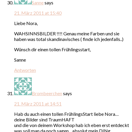
Sanne
says
21. März 2011 at 15:40
Liebe Nora,
WAHSINNSBILDER !!!! Genau meine Farben und sie
haben was total skandinavisches ( finde ich jedenfalls..)
Wünsch dir einen tollen Frühlingsstart,
Sanne
Antworten
Brombeerchen
says
21. März 2011 at 14:51
Hab du auch einen tollen FrühlingsStart liebe Nora…
deine Bilder sind TraumHAFT
und die von deinem Workshop hab ich eben erst entdeckt
was soll man da noch sagen…absolut mein DINg…