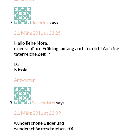
decorina
says
21. März 2011 at 22:25
Hallo liebe Nora,
einen schönen Frühlingsanfang auch für dich! Auf eine
tatenreiche Zeit 🙂
LG
Nicole
Antworten
Perlendistel
says
21. März 2011 at 22:09
wunderschöne Bilder und
wunderschön geschrieben =0)