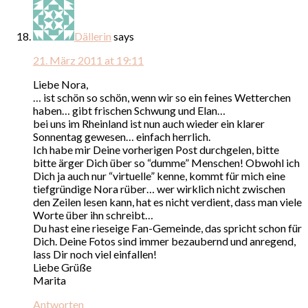
Dällerin
says
21. März 2011 at 19:11
Liebe Nora,
… ist schön so schön, wenn wir so ein feines Wetterchen
haben… gibt frischen Schwung und Elan…
bei uns im Rheinland ist nun auch wieder ein klarer
Sonnentag gewesen… einfach herrlich.
Ich habe mir Deine vorherigen Post durchgelen, bitte
bitte ärger Dich über so “dumme” Menschen! Obwohl ich
Dich ja auch nur “virtuelle” kenne, kommt für mich eine
tiefgründige Nora rüber… wer wirklich nicht zwischen
den Zeilen lesen kann, hat es nicht verdient, dass man viele
Worte über ihn schreibt…
Du hast eine rieseige Fan-Gemeinde, das spricht schon für
Dich. Deine Fotos sind immer bezaubernd und anregend,
lass Dir noch viel einfallen!
Liebe Grüße
Marita
Antworten