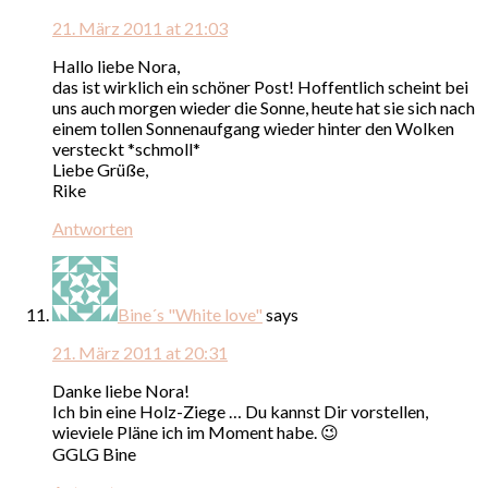
21. März 2011 at 21:03
Hallo liebe Nora,
das ist wirklich ein schöner Post! Hoffentlich scheint bei
uns auch morgen wieder die Sonne, heute hat sie sich nach
einem tollen Sonnenaufgang wieder hinter den Wolken
versteckt *schmoll*
Liebe Grüße,
Rike
Antworten
Bine´s "White love"
says
21. März 2011 at 20:31
Danke liebe Nora!
Ich bin eine Holz-Ziege … Du kannst Dir vorstellen,
wieviele Pläne ich im Moment habe. 😉
GGLG Bine