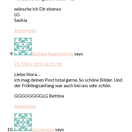
wünsche ich Dir ebenso
LG
Saskia
Antworten
Bettina Augenblicke
says
21. März 2011 at 21:58
Liebe Nora…
ich mag deinen Post total gerne. So schöne Bilder. Und
der Frühlingsanfang war auch bei uns sehr schön.
GGGGGGGGLG Bettina
Antworten
zuckersüss
says