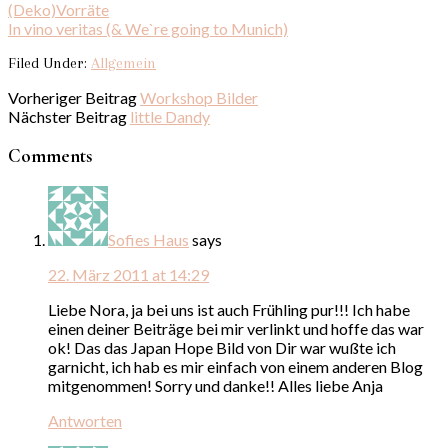
(Deko)Vorräte
In vino veritas (& We`re going to Munich)
Filed Under:
Allgemein
Vorheriger Beitrag
Workshop Bilder
Nächster Beitrag
little Dandy
Comments
Sofies Haus
says
22. März 2011 at 14:29
Liebe Nora, ja bei uns ist auch Frühling pur!!! Ich habe
einen deiner Beiträge bei mir verlinkt und hoffe das war
ok! Das das Japan Hope Bild von Dir war wußte ich
garnicht, ich hab es mir einfach von einem anderen Blog
mitgenommen! Sorry und danke!! Alles liebe Anja
Antworten