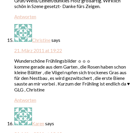
Grün/Weiß/Leinen/dunkles Holz großartig. Wirklich
schön in Szene gesetzt- Danke fürs Zeigen.
Antworten
Christine
says
21. März 2011 at 19:22
Wunderschöne Frühlingsbilder ☼☼☼
komme gerade aus dem Garten , die Rosen haben schon
kleine Blätter , die Vögel rupfen sich trockenes Gras aus
für den Nestbau , es wird gezwitschert , die erste Biene
sauste an mir vorbei . Kurzum der Frühling ist endlich da ♥
GLG , Christine
Antworten
Karen
says