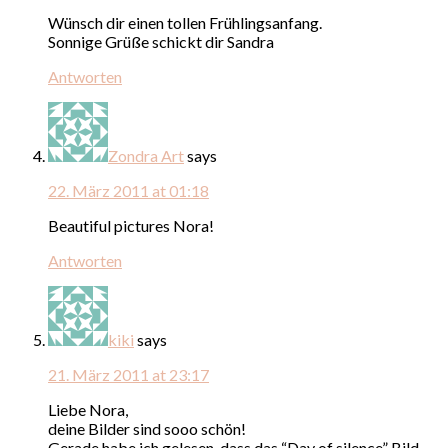
Wünsch dir einen tollen Frühlingsanfang.
Sonnige Grüße schickt dir Sandra
Antworten
Zondra Art
says
22. März 2011 at 01:18
Beautiful pictures Nora!
Antworten
kiki
says
21. März 2011 at 23:17
Liebe Nora,
deine Bilder sind sooo schön!
Gerade habe ich gelesen, dass das “Day of silence” Bild