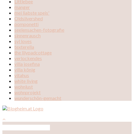
Littlebee
manger
mei liabste speis'
Oldsilvershed
pomponetti
seelensachen-fotografie
sinnenrausch
syl loves
texterella
the lilypadcottage
verlockendes
villa josefina
villa könig
vitahus
white living
wohnlust
wohnprojekt
wunderschön-gemacht
Auf Instagram folgen