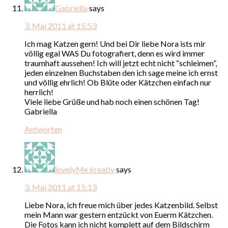
Gabriella
says
3. Mai 2011 at 15:53
Ich mag Katzen gern! Und bei Dir liebe Nora ists mir
völlig egal WAS Du fotografiert, denn es wird immer
traumhaft aussehen! Ich will jetzt echt nicht “schleimen”,
jeden einzelnen Buchstaben den ich sage meine ich ernst
und völlig ehrlich! Ob Blüte oder Kätzchen einfach nur
herrlich!
Viele liebe Grüße und hab noch einen schönen Tag!
Gabriella
Antworten
lovelyMe kreativ
says
3. Mai 2011 at 15:13
Liebe Nora, ich freue mich über jedes Katzenbild. Selbst
mein Mann war gestern entzückt von Euerm Kätzchen.
Die Fotos kann ich nicht komplett auf dem Bildschirm