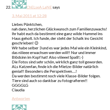
ChELseA LaNE
says
3. Mai 2011 at 12:28
Liebes Pünktchen,
nah dann, herzlichen Glückwunsch zum Familienzuwachs!
Ihr habt euch da bestimmt eine ganz wilde Hummel ins
Haus geholt. Ich funde, der steht der Schalk ins Gesicht
geschrieben! 😉
Wir habe selber 3 und es war jedes Mal wie ein Kleinkind,
das niiieee erwachsen werden will!! Nur und immer
Blödsinn im Kopf hat! Also viiieeel Spaß!;-)
Die Fotos sind sehr schön, wirklich ganz toll geworden.
ALs Katzenfan, finde ich die Mietze-Bilder natürlich
genial!! Besonders die Perspektiven….!
Da werden bestimmt noch viele Klasse-Bilder folgen.
Tiere sind auch so dankbar zu fotografieren!!
GGGGLG
Claudia
Antworten