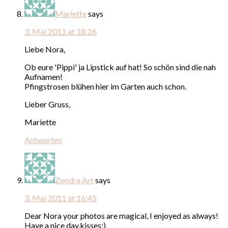
Mariette
says
3. Mai 2011 at 18:26
Liebe Nora,
Ob eure 'Pippi' ja Lipstick auf hat! So schön sind die nah
Aufnamen!
Pfingstrosen blühen hier im Garten auch schon.
Lieber Gruss,
Mariette
Antworten
Zondra Art
says
3. Mai 2011 at 16:45
Dear Nora your photos are magical, I enjoyed as always!
Have a nice day,kisses:)