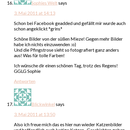
Sophies Welt
says
3. Mai 2011 at 14:13
Schon bei Facebook geadded und gefällt mir wurde auch
schon angeklickt *grins*
Schöne Bilder von der süßen Mieze! Gegen mehr Bilder
habe ich nichts einzuwenden :o)
Und die Pfingstrose sieht so fotografiert ganz anders
aus! Was für tolle Farben!
Ich wünsche dir einen schönen Tag, trotz des Regens!
GGLG Sophie
Antworten
Blickwinkel
says
3. Mai 2011 at 13:50
Also ich freue mich das es hier nun wieder Katzenbilder
und hoffendlich auch lustige Katzen- Geschichten geben