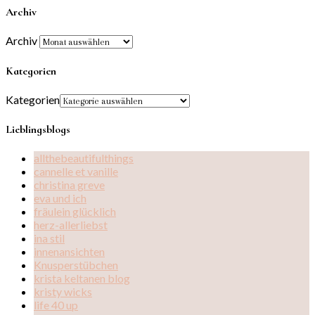
Archiv
Archiv
Kategorien
Kategorien
Lieblingsblogs
allthebeautifulthings
cannelle et vanille
christina greve
eva und ich
fräulein glücklich
herz-allerliebst
ina stil
innenansichten
Knusperstübchen
krista keltanen blog
kristy wicks
life 40 up