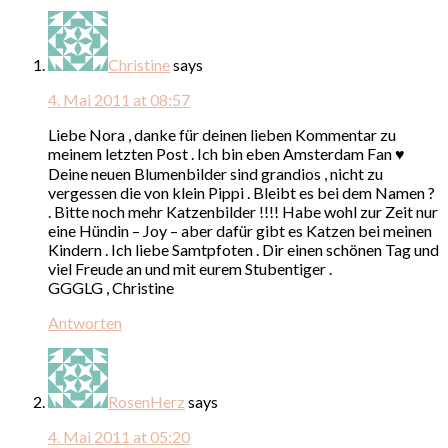
Christine
says
4. Mai 2011 at 08:57
Liebe Nora , danke für deinen lieben Kommentar zu
meinem letzten Post . Ich bin eben Amsterdam Fan ♥
Deine neuen Blumenbilder sind grandios , nicht zu
vergessen die von klein Pippi . Bleibt es bei dem Namen ?
. Bitte noch mehr Katzenbilder !!!! Habe wohl zur Zeit nur
eine Hündin – Joy – aber dafür gibt es Katzen bei meinen
Kindern . Ich liebe Samtpfoten . Dir einen schönen Tag und
viel Freude an und mit eurem Stubentiger .
GGGLG , Christine
Antworten
RosenHerz
says
4. Mai 2011 at 05:20