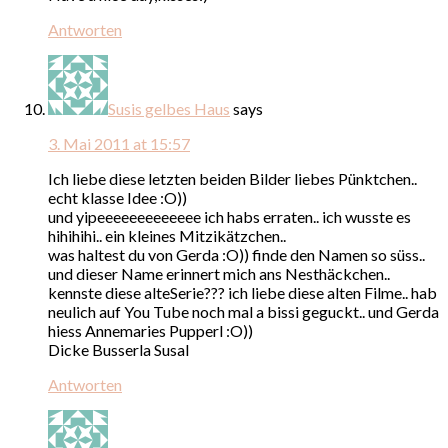
Antworten
Susis gelbes Haus
says
3. Mai 2011 at 15:57
Ich liebe diese letzten beiden Bilder liebes Pünktchen..
echt klasse Idee :O))
und yipeeeeeeeeeeeee ich habs erraten.. ich wusste es
hihihihi.. ein kleines Mitzikätzchen..
was haltest du von Gerda :O)) finde den Namen so süss..
und dieser Name erinnert mich ans Nesthäckchen..
kennste diese alteSerie??? ich liebe diese alten Filme.. hab
neulich auf You Tube noch mal a bissi geguckt.. und Gerda
hiess Annemaries Pupperl :O))
Dicke Busserla Susal
Antworten