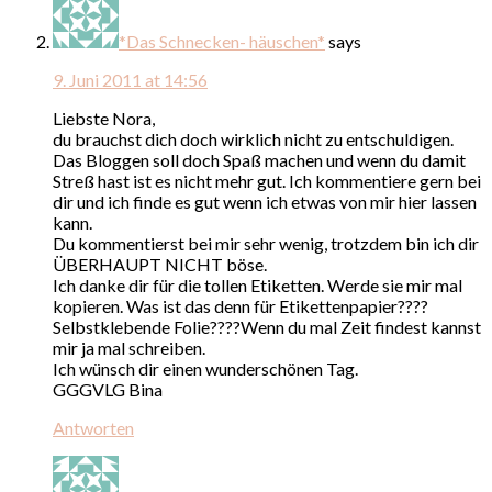
*Das Schnecken- häuschen*
says
9. Juni 2011 at 14:56
Liebste Nora,
du brauchst dich doch wirklich nicht zu entschuldigen.
Das Bloggen soll doch Spaß machen und wenn du damit
Streß hast ist es nicht mehr gut. Ich kommentiere gern bei
dir und ich finde es gut wenn ich etwas von mir hier lassen
kann.
Du kommentierst bei mir sehr wenig, trotzdem bin ich dir
ÜBERHAUPT NICHT böse.
Ich danke dir für die tollen Etiketten. Werde sie mir mal
kopieren. Was ist das denn für Etikettenpapier????
Selbstklebende Folie????Wenn du mal Zeit findest kannst
mir ja mal schreiben.
Ich wünsch dir einen wunderschönen Tag.
GGGVLG Bina
Antworten