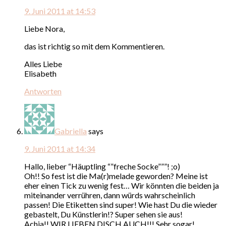
9. Juni 2011 at 14:53
Liebe Nora,
das ist richtig so mit dem Kommentieren.
Alles Liebe
Elisabeth
Antworten
Gabriella
says
9. Juni 2011 at 14:34
Hallo, lieber “Häuptling “”freche Socke”””! ;o)
Oh!! So fest ist die Ma(r)melade geworden? Meine ist
eher einen Tick zu wenig fest… Wir könnten die beiden ja
miteinander verrühren, dann würds wahrscheinlich
passen! Die Etiketten sind super! Wie hast Du die wieder
gebastelt, Du Künstlerin!? Super sehen sie aus!
Achja!! WIR LIEBEN DISCH AUCH!!! Sehr sogar!