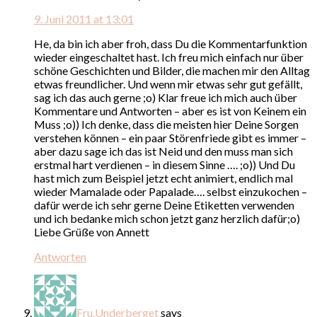
9. Juni 2011 at 13:01
He, da bin ich aber froh, dass Du die Kommentarfunktion
wieder eingeschaltet hast. Ich freu mich einfach nur über
schöne Geschichten und Bilder, die machen mir den Alltag
etwas freundlicher. Und wenn mir etwas sehr gut gefällt,
sag ich das auch gerne ;o) Klar freue ich mich auch über
Kommentare und Antworten – aber es ist von Keinem ein
Muss ;o)) Ich denke, dass die meisten hier Deine Sorgen
verstehen können – ein paar Störenfriede gibt es immer –
aber dazu sage ich das ist Neid und den muss man sich
erstmal hart verdienen – in diesem Sinne …. ;o)) Und Du
hast mich zum Beispiel jetzt echt animiert, endlich mal
wieder Mamalade oder Papalade…. selbst einzukochen –
dafür werde ich sehr gerne Deine Etiketten verwenden
und ich bedanke mich schon jetzt ganz herzlich dafür;o)
Liebe Grüße von Annett
Antworten
Fru.Underberget
says