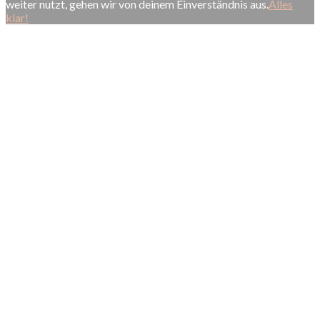
weiter nutzt, gehen wir von deinem Einverständnis aus.
Alles
klar!