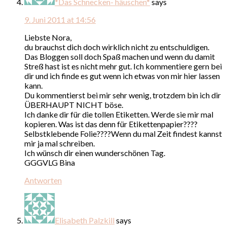
*Das Schnecken- häuschen*
says
9. Juni 2011 at 14:56
Liebste Nora,
du brauchst dich doch wirklich nicht zu entschuldigen.
Das Bloggen soll doch Spaß machen und wenn du damit
Streß hast ist es nicht mehr gut. Ich kommentiere gern bei
dir und ich finde es gut wenn ich etwas von mir hier lassen
kann.
Du kommentierst bei mir sehr wenig, trotzdem bin ich dir
ÜBERHAUPT NICHT böse.
Ich danke dir für die tollen Etiketten. Werde sie mir mal
kopieren. Was ist das denn für Etikettenpapier????
Selbstklebende Folie????Wenn du mal Zeit findest kannst
mir ja mal schreiben.
Ich wünsch dir einen wunderschönen Tag.
GGGVLG Bina
Antworten
Elisabeth Palzkill
says