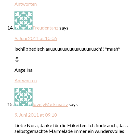
Antworten
Freudentanz
says
9. Juni 2011 at 10:06
Ischlibbedisch auuuuuuuuuuuuuuuuuuuuch!! *muah*
🙂
Angelina
Antworten
lovelyMe kreativ
says
9. Juni 2011 at 09:18
Liebe Nora, danke für die Etiketten. Ich finde auch, dass
selbstgemachte Marmelade immer ein wundersvolles