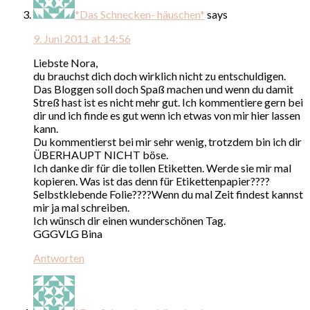
*Das Schnecken- häuschen*
says
9. Juni 2011 at 14:56
Liebste Nora,
du brauchst dich doch wirklich nicht zu entschuldigen.
Das Bloggen soll doch Spaß machen und wenn du damit
Streß hast ist es nicht mehr gut. Ich kommentiere gern bei
dir und ich finde es gut wenn ich etwas von mir hier lassen
kann.
Du kommentierst bei mir sehr wenig, trotzdem bin ich dir
ÜBERHAUPT NICHT böse.
Ich danke dir für die tollen Etiketten. Werde sie mir mal
kopieren. Was ist das denn für Etikettenpapier????
Selbstklebende Folie????Wenn du mal Zeit findest kannst
mir ja mal schreiben.
Ich wünsch dir einen wunderschönen Tag.
GGGVLG Bina
Antworten