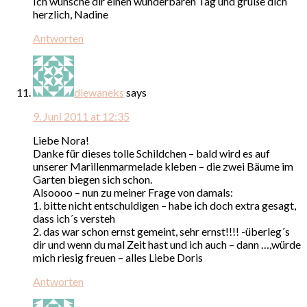
Ich wünsche dir einen wunderbaren Tag und grüße dich
herzlich, Nadine
Antworten
diewaneks
says
9. Juni 2011 at 12:35
Liebe Nora!
Danke für dieses tolle Schildchen – bald wird es auf
unserer Marillenmarmelade kleben – die zwei Bäume im
Garten biegen sich schon.
Alsoooo – nun zu meiner Frage von damals:
1. bitte nicht entschuldigen – habe ich doch extra gesagt,
dass ich´s versteh
2. das war schon ernst gemeint, sehr ernst!!!! -überleg´s
dir und wenn du mal Zeit hast und ich auch – dann …,würde
mich riesig freuen – alles Liebe Doris
Antworten