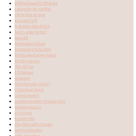
allthebeautifulthings
cannelle et vanille
christina greve
eva und ich
fräulein glücklich
herz-allerliebst
ina stil
innenansichten
Knusperstübchen
krista keltanen blog
kristy wicks
life 40 up
Littlebee
manger
mei liabste speis'
Oldsilvershed
pomponetti
seelensachen-fotografie
sinnenrausch
syl loves
texterella
the lilypadcottage
verlockendes
villa josefina