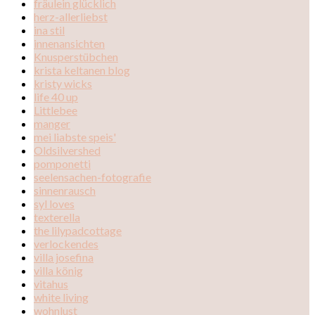
fräulein glücklich
herz-allerliebst
ina stil
innenansichten
Knusperstübchen
krista keltanen blog
kristy wicks
life 40 up
Littlebee
manger
mei liabste speis'
Oldsilvershed
pomponetti
seelensachen-fotografie
sinnenrausch
syl loves
texterella
the lilypadcottage
verlockendes
villa josefina
villa könig
vitahus
white living
wohnlust