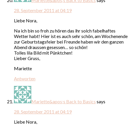
Mariette&apos;s Back to Basics
says
28. September 2011 at 04:19
Liebe Nora,
Na ich bin so froh zu hören das ihr solch fabelhaftes
Wetter habt! Hier ist es auch sehr schön, am Wochenende
zur Geburtstagsfeier bei Freunde haben wir den ganzen
Abend draussen gesessen… so schön!
Tolles lila Bild mit Pünktchen!
Lieber Gruss,
Mariette
Antworten
Mariette&apos;s Back to Basics
says
28. September 2011 at 04:19
Liebe Nora,