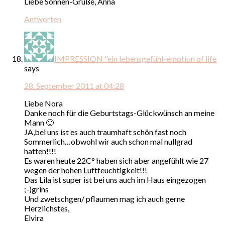
Liebe Sonnen-Grüße, Anna
Antworten
IMPRESSION "ein lebensgefühl-emotion of life
says
28. September 2011 at 04:28
Liebe Nora
Danke noch für die Geburtstags-Glückwünsch an meine
Mann 🙂
JA,bei uns ist es auch traumhaft schön fast noch
Sommerlich…obwohl wir auch schon mal nullgrad
hatten!!!!
Es waren heute 22C° haben sich aber angefühlt wie 27
wegen der hohen Luftfeuchtigkeit!!!
Das Lila ist super ist bei uns auch im Haus eingezogen
;-)grins
Und zwetschgen/ pflaumen mag ich auch gerne
Herzlichstes,
Elvira