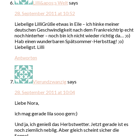
Lilli&apos;s Welt
says
28. September 2011 at 10:52
Liebelige LilliGrüße etwas in Eile – ich hinke meiner
deutschen Geschwindigkeit nach dem Frankreichtrip echt
noch hinterher – noch bin ich nicht wieder richtig da… ;o)
Hab einen wunderbaren Spätsommer-Herbsttag! ;o)
Liebeligst. Lilli
Antworten
Vierundzwanzig
says
28. September 2011 at 10:04
Liebe Nora,
ich mag gerade lila sooo gern:)
Und ja, ich genieß das Herbstwetter. Jetzt gerade ist es
noch ziemlich neblig. Aber gleich scheint sicher die
Sonne!