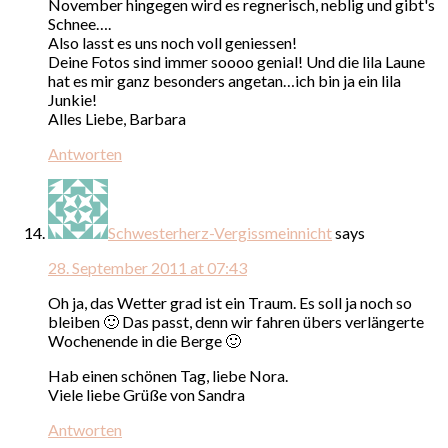
November hingegen wird es regnerisch, neblig und gibt's
Schnee….
Also lasst es uns noch voll geniessen!
Deine Fotos sind immer soooo genial! Und die lila Laune
hat es mir ganz besonders angetan…ich bin ja ein lila
Junkie!
Alles Liebe, Barbara
Antworten
Schwesterherz-Vergissmeinnicht
says
28. September 2011 at 07:43
Oh ja, das Wetter grad ist ein Traum. Es soll ja noch so
bleiben 🙂 Das passt, denn wir fahren übers verlängerte
Wochenende in die Berge 🙂
Hab einen schönen Tag, liebe Nora.
Viele liebe Grüße von Sandra
Antworten