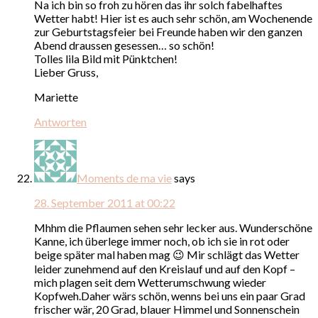
Na ich bin so froh zu hören das ihr solch fabelhaftes
Wetter habt! Hier ist es auch sehr schön, am Wochenende
zur Geburtstagsfeier bei Freunde haben wir den ganzen
Abend draussen gesessen… so schön!
Tolles lila Bild mit Pünktchen!
Lieber Gruss,
Mariette
Antworten
Moments de ma vie
says
28. September 2011 at 00:22
Mhhm die Pflaumen sehen sehr lecker aus. Wunderschöne
Kanne, ich überlege immer noch, ob ich sie in rot oder
beige später mal haben mag 😉 Mir schlägt das Wetter
leider zunehmend auf den Kreislauf und auf den Kopf –
mich plagen seit dem Wetterumschwung wieder
Kopfweh.Daher wärs schön, wenns bei uns ein paar Grad
frischer wär, 20 Grad, blauer Himmel und Sonnenschein