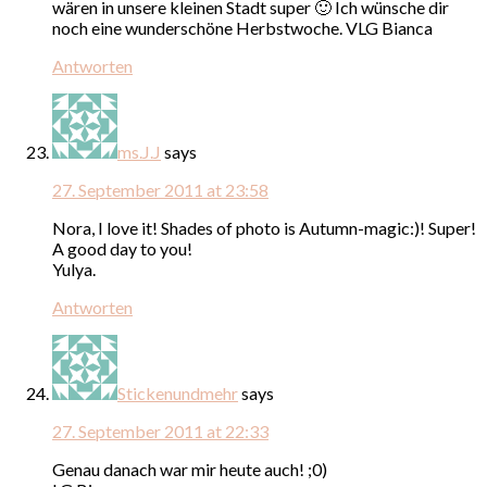
wären in unsere kleinen Stadt super 🙂 Ich wünsche dir
noch eine wunderschöne Herbstwoche. VLG Bianca
Antworten
ms.J.J
says
27. September 2011 at 23:58
Nora, I love it! Shades of photo is Autumn-magic:)! Super!
A good day to you!
Yulya.
Antworten
Stickenundmehr
says
27. September 2011 at 22:33
Genau danach war mir heute auch! ;0)