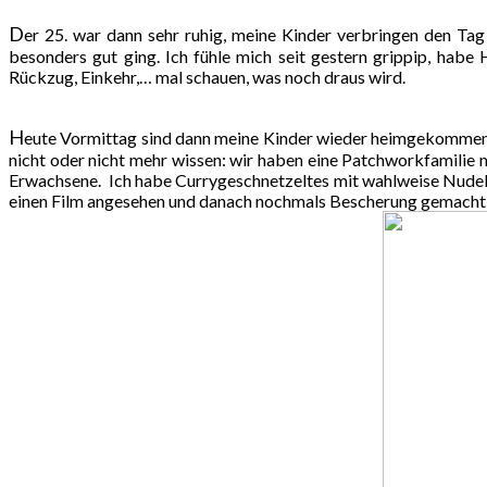
D
er 25. war dann sehr ruhig, meine Kinder verbringen den Ta
besonders gut ging. Ich fühle mich seit gestern grippip, habe
Rückzug, Einkehr,… mal schauen, was noch draus wird.
H
eute Vormittag sind dann meine Kinder wieder heimgekommen un
nicht oder nicht mehr wissen: wir haben eine Patchworkfamilie m
Erwachsene. Ich habe Currygeschnetzeltes mit wahlweise Nudeln
einen Film angesehen und danach nochmals Bescherung gemacht, es 