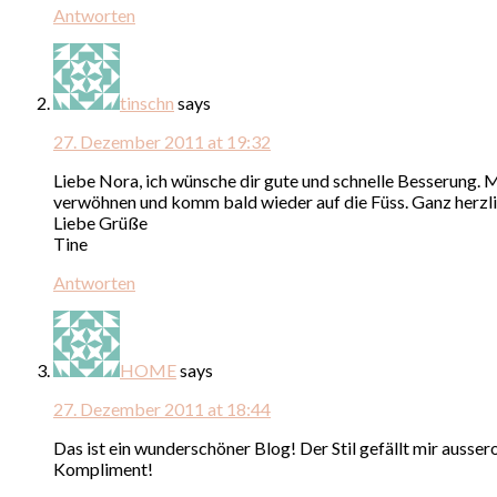
Antworten
tinschn
says
27. Dezember 2011 at 19:32
Liebe Nora, ich wünsche dir gute und schnelle Besserung. M
verwöhnen und komm bald wieder auf die Füss. Ganz herzli
Liebe Grüße
Tine
Antworten
HOME
says
27. Dezember 2011 at 18:44
Das ist ein wunderschöner Blog! Der Stil gefällt mir aussero
Kompliment!