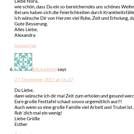
Liebe Nora,
wie schön, dass Du ein so bereicherndes uns schönes Weihna
Bei uns haben sich die Feierlichkeiten durch Krankheitsfäl
Ich wünsche Dir von Herzen viel Ruhe, Zeit und Erholung, d
Gute Besserung.
Alles Liebe,
Alexandra
Antworten
Blickwinkel
says
27. Dezember 2011 at 16:27
Du Liebe,
dann wünsche ich dir mal Zeit zum erholen und gesund werd
Eure große Festtafel schaut soooo urgemütlich aus!!!
Auch wenn so eine große Familie viel Arbeit und Trubel ist…
Ruh´dich mal ein wenig!
Liebe Grüße
Esther