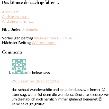
Das könnte dir auch gefallen...
Abschied
Christmas house
And the winner is…
Filed Under:
Allgemein
Vorheriger Beitrag
Weihnachten zu Hause
Nächster Beitrag
Winterdessert
Comments
die hekse
says
29. Dezember 2011 at 15:02
das schaut wunderschön und einladend aus. wie immer 😉
aber sag, wohin ist denn die wunderschöne alte kredenz v
um die hab ich dich nämlich immer glühend beneidet 😉
liebe heksige grüße!