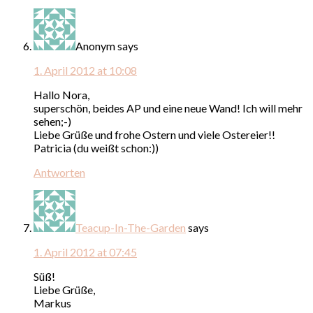
Anonym
says
1. April 2012 at 10:08
Hallo Nora,
superschön, beides AP und eine neue Wand! Ich will mehr
sehen;-)
Liebe Grüße und frohe Ostern und viele Ostereier!!
Patricia (du weißt schon:))
Antworten
Teacup-In-The-Garden
says
1. April 2012 at 07:45
Süß!
Liebe Grüße,
Markus