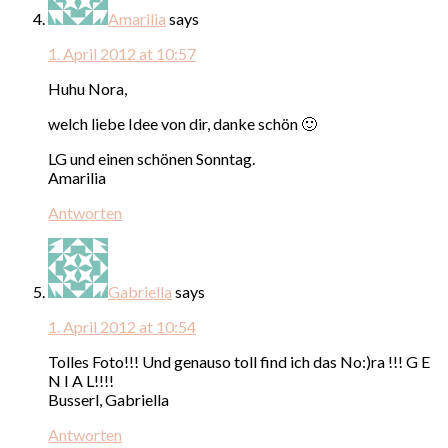
Amarilia
says
1. April 2012 at 10:57
Huhu Nora,
welch liebe Idee von dir, danke schön 🙂
LG und einen schönen Sonntag.
Amarilia
Antworten
Gabriella
says
1. April 2012 at 10:54
Tolles Foto!!! Und genauso toll find ich das No:)ra !!! G E
N I A L!!!!
Busserl, Gabriella
Antworten