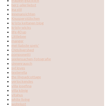
fräulein glücklich
herz-allerliebst
ina stil
innenansichten
Knusperstübchen
krista keltanen blog
kristy wicks
life 40 up
Littlebee
manger
mei liabste speis'
Oldsilvershed
pomponetti
seelensachen-fotografie
sinnenrausch
syl loves
texterella
the lilypadcottage
verlockendes
villa josefina
villa könig
vitahus
white living
wohnlust