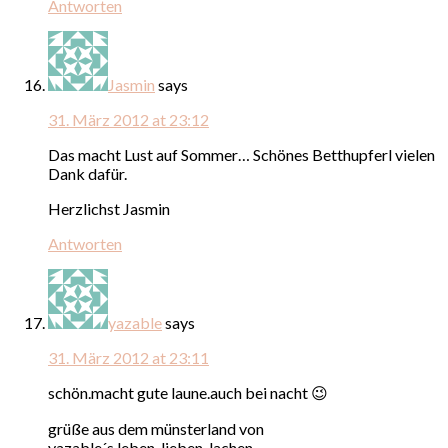
Antworten
Jasmin
says
31. März 2012 at 23:12
Das macht Lust auf Sommer… Schönes Betthupferl vielen
Dank dafür.
Herzlichst Jasmin
Antworten
yazable
says
31. März 2012 at 23:11
schön.macht gute laune.auch bei nacht 😉
grüße aus dem münsterland von
yazable´s leben-lieben-lachen