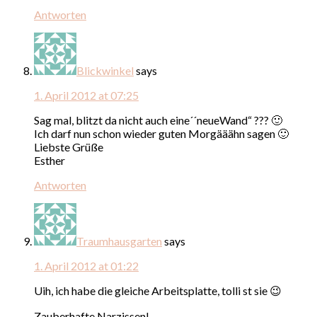
Antworten
Blickwinkel
says
1. April 2012 at 07:25
Sag mal, blitzt da nicht auch eine´´neueWand“ ??? 🙂
Ich darf nun schon wieder guten Morgääähn sagen 🙂
Liebste Grüße
Esther
Antworten
Traumhausgarten
says
1. April 2012 at 01:22
Uih, ich habe die gleiche Arbeitsplatte, tolli st sie 😉
Zauberhafte Narzissen!