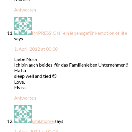
Antworten
IMPRESSION "ein lebensgefühl-emotion of life
says
1. April 2012 at 00:08
Liebe Nora
Ich bin auch beides, für das Familienleben Unternehmen!!
Ha,ha
sleep well and tied 😉
Love,
Elvira
Antworten
smilahome
says
1. April 2012 at 00:03