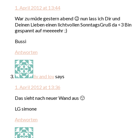
1. April 2012 at 13:44
War zu müde gestern abend 😉 nun lass ich Dir und
Deinen Lieben einen lichtvollen SonntagsGruß da <3 Bin
gespannt auf meeeeehr ;)
Bussi
Antworten
liv and lov
says
1. April 2012 at 13:36
Das sieht nach neuer Wand aus 🙂
LG simone
Antworten