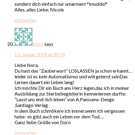
sondern dich einfach nur umarmen! *knuddel*
Alles, alles Liebe, Nicole
Antworten
Doro
says
13. Januar 2014 at 09:14
Liebe Nora,
Du hast das “Zauberwort” LOSLASSEN ja schon erkannt…
leider ist es kein Automatismus und will gelernt seinDas
Lernen dauert ein Leben lang!
Ich möchte Dir ein Buch ans Herz legen,das ich in meiner
Ausbildung zur Sterbebegleiterin kennenlernen durfte:
“Lasst uns end-lich leben” von A.Paessens-Deege
,Santiago Verlag
In dem Buch schmökere ich immer,wenn ich vergessen
habe- es gibt auch ein Leben vor dem Tod….
Ganz liebe Grüße von Doro
Antworten