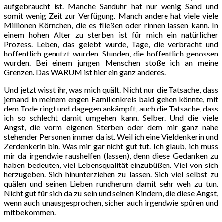
aufgebraucht ist. Manche Sanduhr hat nur wenig Sand und
somit wenig Zeit zur Verfügung. Manch andere hat viele viele
Millionen Körnchen, die es fließen oder rinnen lassen kann. In
einem hohen Alter zu sterben ist für mich ein natürlicher
Prozess. Leben, das gelebt wurde, Tage, die verbracht und
hoffentlich genutzt wurden. Stunden, die hoffentlich genossen
wurden. Bei einem jungen Menschen stoße ich an meine
Grenzen. Das WARUM ist hier ein ganz anderes.
Und jetzt wisst ihr, was mich quält. Nicht nur die Tatsache, dass
jemand in meinem engen Familienkreis bald gehen könnte, mit
dem Tode ringt und dagegen ankämpft, auch die Tatsache, dass
ich so schlecht damit umgehen kann. Selber. Und die viele
Angst, die vorm eigenen Sterben oder dem mir ganz nahe
stehender Personen immer da ist. Weil ich eine Vieldenkerin und
Zerdenkerin bin. Was mir gar nicht gut tut. Ich glaub, ich muss
mir da irgendwie raushelfen (lassen), denn diese Gedanken zu
haben bedeuten, viel Lebensqualität einzubüßen. Viel von sich
herzugeben. Sich hinunterziehen zu lassen. Sich viel selbst zu
quälen und seinen Lieben rundherum damit sehr weh zu tun.
Nicht gut für sich da zu sein und seinen Kindern, die diese Angst,
wenn auch unausgesprochen, sicher auch irgendwie spüren und
mitbekommen.