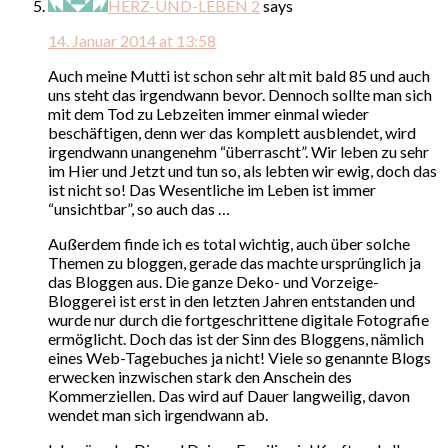
HERZ-UND-LEBEN 2
says
14. Januar 2014 at 13:58
Auch meine Mutti ist schon sehr alt mit bald 85 und auch
uns steht das irgendwann bevor. Dennoch sollte man sich
mit dem Tod zu Lebzeiten immer einmal wieder
beschäftigen, denn wer das komplett ausblendet, wird
irgendwann unangenehm “überrascht”. Wir leben zu sehr
im Hier und Jetzt und tun so, als lebten wir ewig, doch das
ist nicht so! Das Wesentliche im Leben ist immer
“unsichtbar”, so auch das …
Außerdem finde ich es total wichtig, auch über solche
Themen zu bloggen, gerade das machte ursprünglich ja
das Bloggen aus. Die ganze Deko- und Vorzeige-
Bloggerei ist erst in den letzten Jahren entstanden und
wurde nur durch die fortgeschrittene digitale Fotografie
ermöglicht. Doch das ist der Sinn des Bloggens, nämlich
eines Web-Tagebuches ja nicht! Viele so genannte Blogs
erwecken inzwischen stark den Anschein des
Kommerziellen. Das wird auf Dauer langweilig, davon
wendet man sich irgendwann ab.