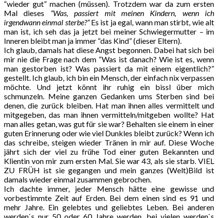
“wieder gut” machen (müssen). Trotzdem war da zum ersten
Mal dieses
“Was, passiert mit meinen Kindern, wenn ich
irgendwann einmal sterbe?”
Es ist ja egal, wann man stirbt, wie alt
man ist, ich seh das ja jetzt bei meiner Schwiegermutter – im
Inneren bleibt man ja immer “das Kind” (dieser Eltern).
Ich glaub, damals hat diese Angst begonnen. Dabei hat sich bei
mir nie die Frage nach dem “Was ist danach? Wie ist es, wenn
man gestorben ist? Was passiert da mit einem eigentlich?”
gestellt. Ich glaub, ich bin ein Mensch, der einfach nix verpassen
möchte. Und jetzt könnt ihr ruhig ein bissl über mich
schmunzeln. Meine ganzen Gedanken ums Sterben sind bei
denen, die zurück bleiben. Hat man ihnen alles vermittelt und
mitgegeben, das man ihnen vermitteln/mitgeben wollte? Hat
man alles getan, was gut für sie war? Behalten sie einem in einer
guten Erinnerung oder wie viel Dunkles bleibt zurück? Wenn ich
das schreibe, steigen wieder Tränen in mir auf. Diese Woche
jährt sich der viel zu frühe Tod einer guten Bekannten und
Klientin von mir zum ersten Mal. Sie war 43, als sie starb. VIEL
ZU FRÜH ist sie gegangen und mein ganzes (Welt)Bild ist
damals wieder einmal zusammen gebrochen.
Ich dachte immer, jeder Mensch hätte eine gewisse und
vorbestimmte Zeit auf Erden. Bei dem einen sind es 91 und
mehr Jahre. Ein gelebtes und geliebtes Leben. Bei anderen
werden`s nur 50 oder 60 Jahre werden, bei vielen werden`s