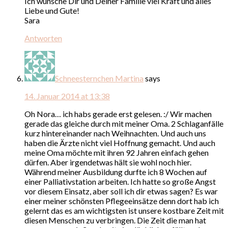
Ich wünsche Dir und Deiner Familie viel Kraft und alles
Liebe und Gute!
Sara
Antworten
Schneesternchen Martina
says
14. Januar 2014 at 13:38
Oh Nora… ich habs gerade erst gelesen. :/ Wir machen
gerade das gleiche durch mit meiner Oma. 2 Schlaganfälle
kurz hintereinander nach Weihnachten. Und auch uns
haben die Ärzte nicht viel Hoffnung gemacht. Und auch
meine Oma möchte mit ihren 92 Jahren einfach gehen
dürfen. Aber irgendetwas hält sie wohl noch hier.
Während meiner Ausbildung durfte ich 8 Wochen auf
einer Palliativstation arbeiten. Ich hatte so große Angst
vor diesem Einsatz, aber soll ich dir etwas sagen? Es war
einer meiner schönsten Pflegeeinsätze denn dort hab ich
gelernt das es am wichtigsten ist unsere kostbare Zeit mit
diesen Menschen zu verbringen. Die Zeit die man hat