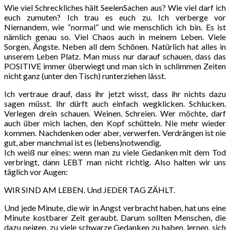
Wie viel Schreckliches hält SeelenSachen aus? Wie viel darf ich
euch zumuten? Ich trau es euch zu. Ich verberge vor
Niemandem, wie “normal” und wie menschlich ich bin. Es ist
nämlich genau so. Viel Chaos auch in meinem Leben. Viele
Sorgen, Ängste. Neben all dem Schönen. Natürlich hat alles in
unserem Leben Platz. Man muss nur darauf schauen, dass das
POSITIVE immer überwiegt und man sich in schlimmen Zeiten
nicht ganz (unter den Tisch) runterziehen lässt.
Ich vertraue drauf, dass ihr jetzt wisst, dass ihr nichts dazu
sagen müsst. Ihr dürft auch einfach wegklicken. Schlucken.
Verlegen drein schauen. Weinen. Schreien. Wer möchte, darf
auch über mich lachen, den Kopf schütteln. Nie mehr wieder
kommen. Nachdenken oder aber, verwerfen. Verdrängen ist nie
gut, aber manchmal ist es (lebens)notwendig.
Ich weiß nur eines: wenn man zu viele Gedanken mit dem Tod
verbringt, dann LEBT man nicht richtig. Also halten wir uns
täglich vor Augen:
WIR SIND AM LEBEN. Und JEDER TAG ZÄHLT.
Und jede Minute, die wir in Angst verbracht haben, hat uns eine
Minute kostbarer Zeit geraubt. Darum sollten Menschen, die
dazu neigen, zu viele schwarze Gedanken zu haben, lernen, sich