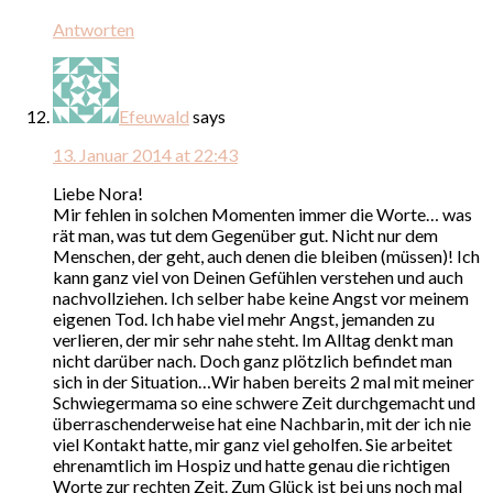
Antworten
Efeuwald
says
13. Januar 2014 at 22:43
Liebe Nora!
Mir fehlen in solchen Momenten immer die Worte… was
rät man, was tut dem Gegenüber gut. Nicht nur dem
Menschen, der geht, auch denen die bleiben (müssen)! Ich
kann ganz viel von Deinen Gefühlen verstehen und auch
nachvollziehen. Ich selber habe keine Angst vor meinem
eigenen Tod. Ich habe viel mehr Angst, jemanden zu
verlieren, der mir sehr nahe steht. Im Alltag denkt man
nicht darüber nach. Doch ganz plötzlich befindet man
sich in der Situation…Wir haben bereits 2 mal mit meiner
Schwiegermama so eine schwere Zeit durchgemacht und
überraschenderweise hat eine Nachbarin, mit der ich nie
viel Kontakt hatte, mir ganz viel geholfen. Sie arbeitet
ehrenamtlich im Hospiz und hatte genau die richtigen
Worte zur rechten Zeit. Zum Glück ist bei uns noch mal