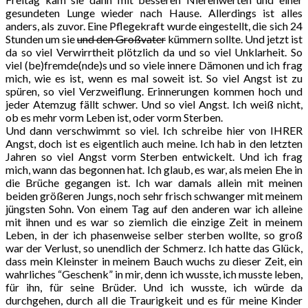
gesundeten Lunge wieder nach Hause. Allerdings ist alles
anders, als zuvor. Eine Pflegekraft wurde eingestellt, die sich 24
Stunden um sie
und den Großvater
kümmern sollte. Und jetzt ist
da so viel Verwirrtheit plötzlich da und so viel Unklarheit. So
viel (be)fremde(nde)s und so viele innere Dämonen und ich frag
mich, wie es ist, wenn es mal soweit ist. So viel Angst ist zu
spüren, so viel Verzweiflung. Erinnerungen kommen hoch und
jeder Atemzug fällt schwer. Und so viel Angst. Ich weiß nicht,
ob es mehr vorm Leben ist, oder vorm Sterben.
Und dann verschwimmt so viel. Ich schreibe hier von IHRER
Angst, doch ist es eigentlich auch meine. Ich hab in den letzten
Jahren so viel Angst vorm Sterben entwickelt. Und ich frag
mich, wann das begonnen hat. Ich glaub, es war, als meien Ehe in
die Brüche gegangen ist. Ich war damals allein mit meinen
beiden größeren Jungs, noch sehr frisch schwanger mit meinem
jüngsten Sohn. Von einem Tag auf den anderen war ich alleine
mit ihnen und es war so ziemlich die einzige Zeit in meinem
Leben, in der ich phasenweise selber sterben wollte, so groß
war der Verlust, so unendlich der Schmerz. Ich hatte das Glück,
dass mein Kleinster in meinem Bauch wuchs zu dieser Zeit, ein
wahrliches “Geschenk” in mir, denn ich wusste, ich musste leben,
für ihn, für seine Brüder. Und ich wusste, ich würde da
durchgehen, durch all die Traurigkeit und es für meine Kinder