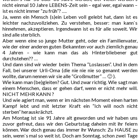
nicht einmal 10 Jahre LEBENS-Zeit sein – egal wer, egal wann –
ist es nicht immer “zu früh”? ….
Ja, wenn ein Mensch (s)ein Leben voll gelebt hat, dann ist es
leichter nachzuvollziehen. Zu verstehen, besser: man kann`s
hinnehmen, akzeptieren. Irgendwann ist es für alle soweit. Wir
sind alle sterblich.
Aber wenn eine so junge Mutter geht, oder ein Familienvater,
wie der einer anderen guten Bekannten vor auch ziemlich genau
4 Jahren – wie kann man das als Hinterbliebener gut
durchstehen?? …
Und dann sind wir wieder beim Thema “Loslassen”. Und in dem
Fall, bei unserer Urli-Oma (die nie nie nie so genannt werden
wollte, darum nennen wir sie alle “Großmutter” … 🙂 ).
Wie kann man (be)gleiten? Gut. Und zwar richtig. Wie sagt man
einem Menschen, dass er gehen darf, wenn er nicht mehr will.
NICHT MEHR KANN ?
Und wie agiert man, wenn er im nächsten Moment einen harten
Kampf lebt und mit letzter Kraft ein “Ich will noch nicht
sterben” herauskrächzt.
Am Montag ist sie 91 Jahre alt geworden und wir haben uns
zuvor gefreut, dass wir den Geburtstag daheim mit ihr feiern
können. War doch genau das immer ihr Wunsch: Zu HAUSE zu
sein, wenn`s mal so weit ist. Doch am Sonntag, schon zwei Tage