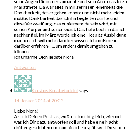
seine Augen für immer zumachte und sein Atem das letzte
Mal atmete, Da war alles in mir zerrissen, einerseits die
Dankbarkeit, das er gehen konnte und nicht mehr leiden
mußte, Dankbarkeit das ich ihn begleiten durfte und
diese Verzweiflung, das er nie mehr da sein wird, mit
seinen Körper und seinen Geist. Das tiefe Loch, in das ich
nachher fiel. Im März werde ich eine Hospitz Ausbildung
machen. Ich will mehr darüber wissen. Ich muß mehr
darüber erfahren- …. um anders damit umgehen zu
können.
Ich umarme Dich liebste Nora
Antworten
Kerstins Kreativtüdelüt
says
14. Januar 2014 at 20:23
Liebe Nora!
Als ich Deinen Post las, wußte ich nicht gleich, wie und
was ich Dir dazu antworten soll und habe eine Nacht
drüber geschlafen und nun bin ich zu spät, weil Du schon