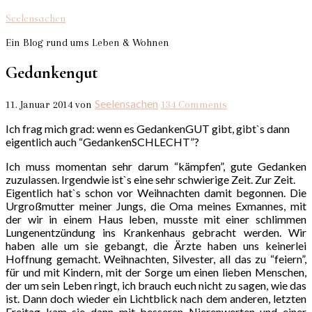
Seelensachen
Ein Blog rund ums Leben & Wohnen
Gedankengut
Seelensachen
11. Januar 2014
von
134 Comments
Ich frag mich grad: wenn es GedankenGUT gibt, gibt`s dann
eigentlich auch “GedankenSCHLECHT”?
Ich muss momentan sehr darum “kämpfen”, gute Gedanken
zuzulassen. Irgendwie ist`s eine sehr schwierige Zeit. Zur Zeit.
Eigentlich hat`s schon vor Weihnachten damit begonnen. Die
Urgroßmutter meiner Jungs, die Oma meines Exmannes, mit
der wir in einem Haus leben, musste mit einer schlimmen
Lungenentzündung ins Krankenhaus gebracht werden. Wir
haben alle um sie gebangt, die Ärzte haben uns keinerlei
Hoffnung gemacht. Weihnachten, Silvester, all das zu “feiern”,
für und mit Kindern, mit der Sorge um einen lieben Menschen,
der um sein Leben ringt, ich brauch euch nicht zu sagen, wie das
ist. Dann doch wieder ein Lichtblick nach dem anderen, letzten
Freitag kam sie dann mit besseren Nierenwerten und einer