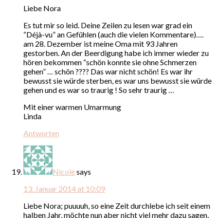
Liebe Nora
Es tut mir so leid. Deine Zeilen zu lesen war grad ein
“Déjà-vu” an Gefühlen (auch die vielen Kommentare)….
am 28. Dezember ist meine Oma mit 93 Jahren
gestorben. An der Beerdigung habe ich immer wieder zu
hören bekommen “schön konnte sie ohne Schmerzen
gehen” … schön ???? Das war nicht schön! Es war ihr
bewusst sie würde sterben, es war uns bewusst sie würde
gehen und es war so traurig ! So sehr traurig …
Mit einer warmen Umarmung
Linda
Antworten
Nicole
says
13. Januar 2014 at 10:09
Liebe Nora; puuuuh, so eine Zeit durchlebe ich seit einem
halben Jahr, möchte nun aber nicht viel mehr dazu sagen,