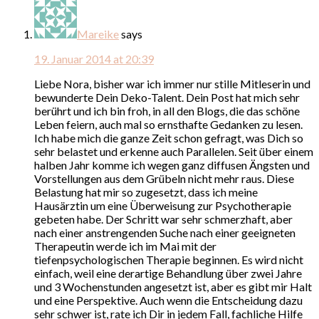
Mareike
says
19. Januar 2014 at 20:39
Liebe Nora, bisher war ich immer nur stille Mitleserin und
bewunderte Dein Deko-Talent. Dein Post hat mich sehr
berührt und ich bin froh, in all den Blogs, die das schöne
Leben feiern, auch mal so ernsthafte Gedanken zu lesen.
Ich habe mich die ganze Zeit schon gefragt, was Dich so
sehr belastet und erkenne auch Parallelen. Seit über einem
halben Jahr komme ich wegen ganz diffusen Ängsten und
Vorstellungen aus dem Grübeln nicht mehr raus. Diese
Belastung hat mir so zugesetzt, dass ich meine
Hausärztin um eine Überweisung zur Psychotherapie
gebeten habe. Der Schritt war sehr schmerzhaft, aber
nach einer anstrengenden Suche nach einer geeigneten
Therapeutin werde ich im Mai mit der
tiefenpsychologischen Therapie beginnen. Es wird nicht
einfach, weil eine derartige Behandlung über zwei Jahre
und 3 Wochenstunden angesetzt ist, aber es gibt mir Halt
und eine Perspektive. Auch wenn die Entscheidung dazu
sehr schwer ist, rate ich Dir in jedem Fall, fachliche Hilfe