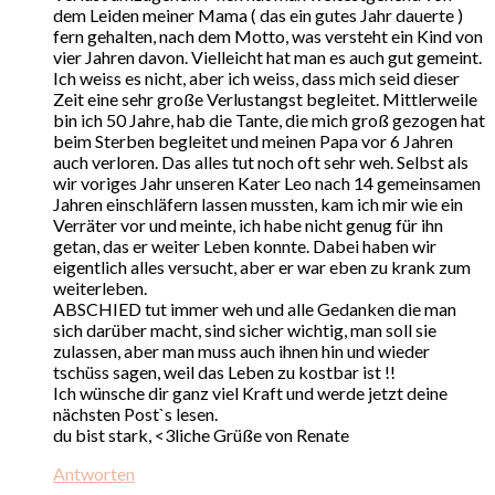
dem Leiden meiner Mama ( das ein gutes Jahr dauerte )
fern gehalten, nach dem Motto, was versteht ein Kind von
vier Jahren davon. Vielleicht hat man es auch gut gemeint.
Ich weiss es nicht, aber ich weiss, dass mich seid dieser
Zeit eine sehr große Verlustangst begleitet. Mittlerweile
bin ich 50 Jahre, hab die Tante, die mich groß gezogen hat
beim Sterben begleitet und meinen Papa vor 6 Jahren
auch verloren. Das alles tut noch oft sehr weh. Selbst als
wir voriges Jahr unseren Kater Leo nach 14 gemeinsamen
Jahren einschläfern lassen mussten, kam ich mir wie ein
Verräter vor und meinte, ich habe nicht genug für ihn
getan, das er weiter Leben konnte. Dabei haben wir
eigentlich alles versucht, aber er war eben zu krank zum
weiterleben.
ABSCHIED tut immer weh und alle Gedanken die man
sich darüber macht, sind sicher wichtig, man soll sie
zulassen, aber man muss auch ihnen hin und wieder
tschüss sagen, weil das Leben zu kostbar ist !!
Ich wünsche dir ganz viel Kraft und werde jetzt deine
nächsten Post`s lesen.
du bist stark, <3liche Grüße von Renate
Antworten