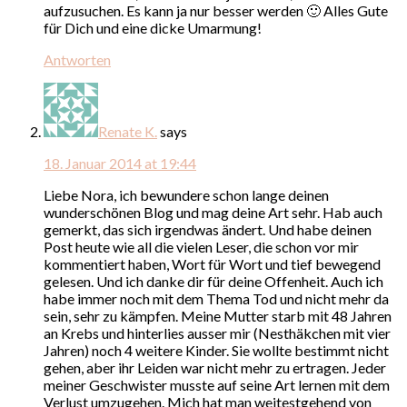
aufzusuchen. Es kann ja nur besser werden 🙂 Alles Gute
für Dich und eine dicke Umarmung!
Antworten
Renate K.
says
18. Januar 2014 at 19:44
Liebe Nora, ich bewundere schon lange deinen
wunderschönen Blog und mag deine Art sehr. Hab auch
gemerkt, das sich irgendwas ändert. Und habe deinen
Post heute wie all die vielen Leser, die schon vor mir
kommentiert haben, Wort für Wort und tief bewegend
gelesen. Und ich danke dir für deine Offenheit. Auch ich
habe immer noch mit dem Thema Tod und nicht mehr da
sein, sehr zu kämpfen. Meine Mutter starb mit 48 Jahren
an Krebs und hinterlies ausser mir (Nesthäkchen mit vier
Jahren) noch 4 weitere Kinder. Sie wollte bestimmt nicht
gehen, aber ihr Leiden war nicht mehr zu ertragen. Jeder
meiner Geschwister musste auf seine Art lernen mit dem
Verlust umzugehen. Mich hat man weitestgehend von