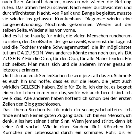
nach ihrer Ankunft daheim, mussten wir wieder die Rettung
rufen. Das atmen fiel zu schwer. Nach einer durchwachten und
durchfürchteten Nacht, von Panik und Bange begleitet, musste
sie wieder ins gehasste Krankenhaus. Diagnose: wieder eine
Lungenentzündung. Nochmals gekommen. Wieder auf der
selben Seite. Wieder alles von vorne.
Und es ist so traurig für mich, die vielen Menschen rundherum
zu sehen, den Großvater, der genau weiß, wie ernst die Lage ist
und die Tochter (meine Schwiegermutter), die ihr möglichstes
tut um DA ZU SEIN. Was anderes könnte man noch tun, als DA
ZU SEIN ? Für die Oma, für den Opa, für alle Nahestenden. Für
sich selbst. Man muss sich und die anderen immer genau an
letzteres erinnern.
Und ich trau euch SeelenSachen Lesern jetzt all das zu. Schmeiß
es euch hin und hoffe, dass es nur die lesen, die jetzt auch
wirklich GELESEN haben. Zeile für Zeile. Ich denke, es begnet
einem im Leben immer nur das, wofür wir auch bereit sind. Ich
weiß das. Alle anderen haben hoffentlich schon bei der ersten
Zeilen den Blog geschlossen.
Das Thema Sterben ist für mich ein so angstbehaftetes. Ich
finde einfach keinen guten Zugang dazu. Ich bin ein Mensch, ich
denk, alles hat seinen tiefen Sinn. Wenn jemand stirbt, dann ist
seine Zeit vorbei. Wie in einer Sanduhr läuft Körnchen für
Körnchen der Lebenssand durch ein schmales Rohr, bis er