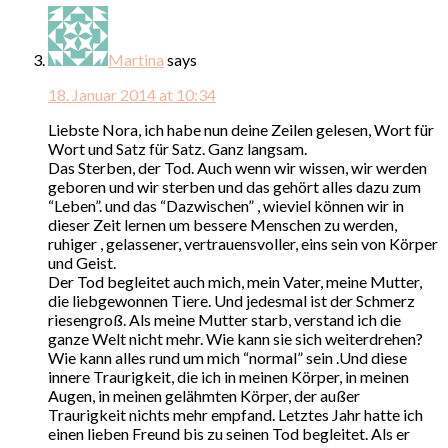
Martina
says
18. Januar 2014 at 10:34
Liebste Nora, ich habe nun deine Zeilen gelesen, Wort für
Wort und Satz für Satz. Ganz langsam.
Das Sterben, der Tod. Auch wenn wir wissen, wir werden
geboren und wir sterben und das gehört alles dazu zum
“Leben”. und das “Dazwischen” , wieviel können wir in
dieser Zeit lernen um bessere Menschen zu werden,
ruhiger , gelassener, vertrauensvoller, eins sein von Körper
und Geist.
Der Tod begleitet auch mich, mein Vater, meine Mutter,
die liebgewonnen Tiere. Und jedesmal ist der Schmerz
riesengroß. Als meine Mutter starb, verstand ich die
ganze Welt nicht mehr. Wie kann sie sich weiterdrehen?
Wie kann alles rund um mich “normal” sein .Und diese
innere Traurigkeit, die ich in meinen Körper, in meinen
Augen, in meinen gelähmten Körper, der außer
Traurigkeit nichts mehr empfand. Letztes Jahr hatte ich
einen lieben Freund bis zu seinen Tod begleitet. Als er