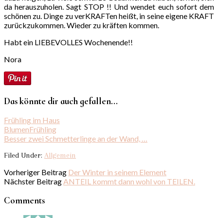
da herauszuholen. Sagt STOP !! Und wendet euch sofort dem
schönen zu. Dinge zu verKRAFTen heißt, in seine eigene KRAFT
zurückzukommen. Wieder zu kräften kommen.
Habt ein LIEBEVOLLES Wochenende!!
Nora
Das könnte dir auch gefallen...
Frühling im Haus
BlumenFrühling
Besser zwei Schmetterlinge an der Wand, …
Filed Under:
Allgemein
Vorheriger Beitrag
Der Winter in seinem Element
Nächster Beitrag
ANTEIL kommt dann wohl von TEILEN.
Comments