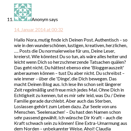
Anonym
says
14. Januar 2014 at 00:32
Hallo Nora, mutig finde ich Deinen Post. Authentisch – so
wie in den wunderschönen, lustigen, kreativen, herzlichen,
…. Posts die Du normalerweise für uns, Deine Leser,
kreierst. Wie könntest Du so tun, als wäre alles heiter und
leicht wenn Dich so herzschmerzende Tatsachen quälen?
Das geht nicht. Du hättest ebenso eine 'Bloggerauszeit'
anberaumen können – tust Du aber nicht. Du schreibst –
wie immer – über die 'Dinge', die Dich bewegen. Das
macht Deinen Blog aus. Ich lese ihn schon seit längerer
Zeit regelmäßig und freue mich jedes Mal. Ohne Dich in
Echtigkeit zu kennen, tut es mir sehr leid, was Du / Deine
Familie gerade durchlebt. Aber auch das Sterben,
Loslassen gehört zum Leben dazu. Zur Seele von uns
Menschen. 'Seelensachen' – Du hast den Namen schon
sehr passend gewählt. Ich wünsche Dir Kraft – auch die
Kraft schwach sein zu können! Eine Extra-Umarmung aus
dem Norden – unbekannter Weise. Ahoi! Claudia