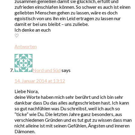
zusammen genießen damit sie glücklich, erfüllt und
zufrieden einschlafen können. So schwer es auch ist einen
geliebten Menschen gehen zu lassen, wäre es doch
egoistisch von uns ihn ein Leid ertragen zu lassen nur
damit er bei uns bleibt – uns zuliebe.
Ich denke an euch
♡
Antworten
Nord und Süd
says
14. Januar 2014 at 13:12
Liebe Nora,
deine Worte haben mich sehr berührt und ich bin sehr
dankbar dass Du das alles aufgeschrieben hast. Ich kann
so gut nachfühlen was Du schreibst, weil ich auch so
“ticke” wie Du. Die letzten Jahre ganz besonders, aus
verschiedenen Gründen und es tut gut zu wissen dass man
nicht alleine ist mit seinen Gefühlen, Ängsten und inneren
Dämonen.