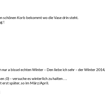
en schönen Korb bekommt wo die Vase drin steht.
g !
 nur a bissel echten Winter – Den liebe ich sehr – der Winter 201
 ;0) – versuche es winterlich zu halten . . .
erst später, so im März/April.
!