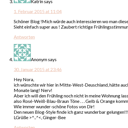
Katrin
says
1. Februar 2015 at 11:04
Schöner Blog !Mich würde auch interessieren wo man dies
Sieht einfach super aus ! Zaubert richtige Frühlingsstimmun
Antworten
Anonym
says
30. Januar 2015 at 23:46
Hey Nora,
ich wünschte wir hier in Mitte-West-Deuschland, hätte auch
Monate lang! Nerv!
Aber ich will den Frühling noch nicht in meine Wohnung lassen
also Rosé-Weiß-Blau-Braun Töne . . . Gelb & Orange kommt 
Wie immer wunder-schöne Fotos von Dir!
Den neuen Blog-Style finde ich ganz wunderbar gelungen!!
LGrüße >^..^<, Ginger-Bee
Antworten