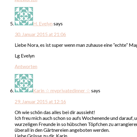
H. Evelyn
says
30. Januar 2015 at 21:06
Liebe Nora, es ist super wenn man zuhause eine “echte” Magn
Lg Evelyn
Antworten
Karin ☆ myprivatedinner ☆
says
29. Januar 2015 at 12:16
Oh wie schön das alles bei dir aussieht!
Ich freu mich auch schon so aufs Wochenende und darauf, u
wurzeligen Freunde in so hübschen Töpfchen zu arrangieren,
überall in den Gärtnereien angeboten werden.
Liebe Grüsse zu dir, Karin