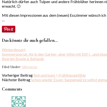
Natürlich dürfen auch Tulpen und andere Frühblüher herinnen 
erwacht. 🙂
Mit diesen Impressionen aus dem (neuen) Esszimmer wünsch ich e
…
Das könnte dir auch gefallen...
Winterdessert
Sommerspecial: Ab in den Garten- aber bitte mit Stil! (…und etwa
Beerige Bowle & Befunde
Filed Under:
Allgemein
Vorheriger Beitrag
Roh und bunt = Frühlingsgefühle
Nächster Beitrag
Schon wieder Essen: Suppenwürze selbst gema
Comments