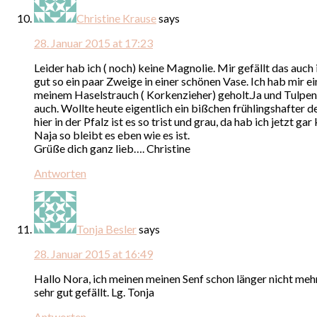
Christine Krause
says
28. Januar 2015 at 17:23
Leider hab ich ( noch) keine Magnolie. Mir gefällt das auch
gut so ein paar Zweige in einer schönen Vase. Ich hab mir e
meinem Haselstrauch ( Korkenzieher) geholt.Ja und Tulpen 
auch. Wollte heute eigentlich ein bißchen frühlingshafter 
hier in der Pfalz ist es so trist und grau, da hab ich jetzt gar 
Naja so bleibt es eben wie es ist.
Grüße dich ganz lieb…. Christine
Antworten
Tonja Besler
says
28. Januar 2015 at 16:49
Hallo Nora, ich meinen meinen Senf schon länger nicht meh
sehr gut gefällt. Lg. Tonja
Antworten