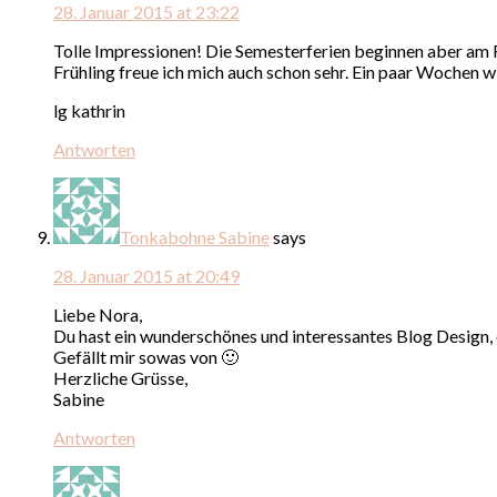
28. Januar 2015 at 23:22
Tolle Impressionen! Die Semesterferien beginnen aber am Fre
Frühling freue ich mich auch schon sehr. Ein paar Wochen w
lg kathrin
Antworten
Tonkabohne Sabine
says
28. Januar 2015 at 20:49
Liebe Nora,
Du hast ein wunderschönes und interessantes Blog Design,
Gefällt mir sowas von 🙂
Herzliche Grüsse,
Sabine
Antworten