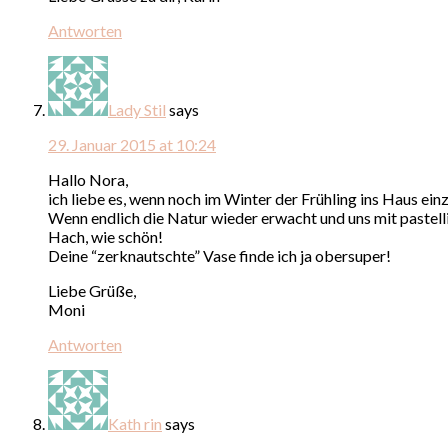
Antworten
Lady Stil
says
29. Januar 2015 at 10:24
Hallo Nora,
ich liebe es, wenn noch im Winter der Frühling ins Haus einz
Wenn endlich die Natur wieder erwacht und uns mit pastel
Hach, wie schön!
Deine “zerknautschte” Vase finde ich ja obersuper!
Liebe Grüße,
Moni
Antworten
Kath rin
says