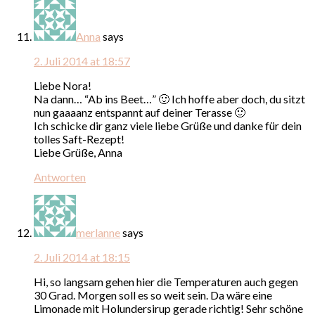
Anna
says
2. Juli 2014 at 18:57
Liebe Nora!
Na dann… “Ab ins Beet…” 🙂 Ich hoffe aber doch, du sitzt
nun gaaaanz entspannt auf deiner Terasse 🙂
Ich schicke dir ganz viele liebe Grüße und danke für dein
tolles Saft-Rezept!
Liebe Grüße, Anna
Antworten
merlanne
says
2. Juli 2014 at 18:15
Hi, so langsam gehen hier die Temperaturen auch gegen
30 Grad. Morgen soll es so weit sein. Da wäre eine
Limonade mit Holundersirup gerade richtig! Sehr schöne