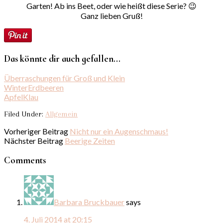
Garten! Ab ins Beet, oder wie heißt diese Serie? 😉
Ganz lieben Gruß!
Das könnte dir auch gefallen...
Überraschungen für Groß und Klein
WinterErdbeeren
ApfelKlau
Filed Under:
Allgemein
Vorheriger Beitrag
Nicht nur ein Augenschmaus!
Nächster Beitrag
Beerige Zeiten
Comments
Barbara Bruckbauer
says
4. Juli 2014 at 20:15