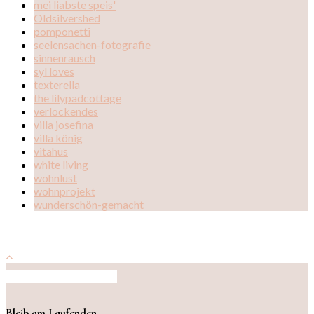
mei liabste speis'
Oldsilvershed
pomponetti
seelensachen-fotografie
sinnenrausch
syl loves
texterella
the lilypadcottage
verlockendes
villa josefina
villa könig
vitahus
white living
wohnlust
wohnprojekt
wunderschön-gemacht
Auf Instagram folgen
Bleib am Laufenden