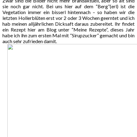
Zwar sind die Bilder nicht mehr brandaktuell, aber so alt sind
sie noch gar nicht. Bei uns hier auf dem “Berg”(erl) ist die
Vegetation immer ein bisserl hintennach – so haben wir die
letzten Hollerblüten erst vor 2 oder 3 Wochen geerntet und ich
hab meinen alljährlichen Dicksaft daraus zubereitet. Ihr findet
ein Rezept hier am Blog unter “Meine Rezepte”, dieses Jahr
habe ich ihn zum ersten Mal mit “Sirupzucker” gemacht und bin
auch sehr zufrieden damit.