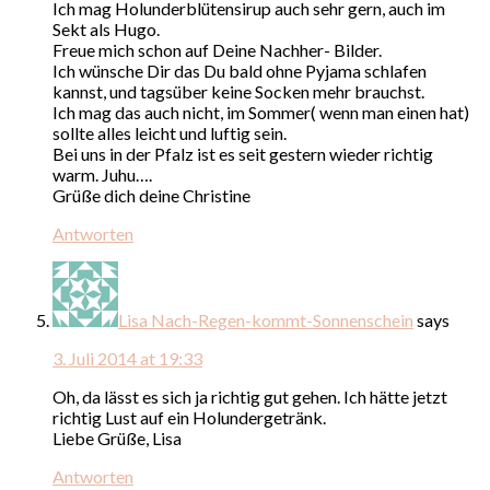
Ich mag Holunderblütensirup auch sehr gern, auch im
Sekt als Hugo.
Freue mich schon auf Deine Nachher- Bilder.
Ich wünsche Dir das Du bald ohne Pyjama schlafen
kannst, und tagsüber keine Socken mehr brauchst.
Ich mag das auch nicht, im Sommer( wenn man einen hat)
sollte alles leicht und luftig sein.
Bei uns in der Pfalz ist es seit gestern wieder richtig
warm. Juhu….
Grüße dich deine Christine
Antworten
Lisa Nach-Regen-kommt-Sonnenschein
says
3. Juli 2014 at 19:33
Oh, da lässt es sich ja richtig gut gehen. Ich hätte jetzt
richtig Lust auf ein Holundergetränk.
Liebe Grüße, Lisa
Antworten