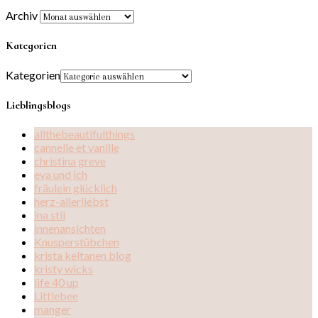
Archiv
Kategorien
Kategorien
Lieblingsblogs
allthebeautifulthings
cannelle et vanille
christina greve
eva und ich
fräulein glücklich
herz-allerliebst
ina stil
innenansichten
Knusperstübchen
krista keltanen blog
kristy wicks
life 40 up
Littlebee
manger