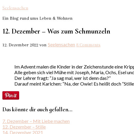
Seelensachen
Ein Blog rund ums Leben & Wohnen
12. Dezember – Was zum Schmunzeln
Seelensachen
12. Dezember 2022
von
8 Comments
Im Advent malen die Kinder in der Zeichenstunde eine Krip
Alle geben sich viel Mühe mit Joseph, Maria, Ochs, Esel un
Der Lehrer fragt: “Ja sag mal, wer ist denn das?”
Darauf meint Karlchen: “Na, der Owie! Es heißt doch “Still
Das könnte dir auch gefallen...
7. Dezember – Mit Liebe machen
12. Dezember – Stille
14. Dezember 2021