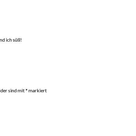
nd ich süß!
lder sind mit
*
markiert