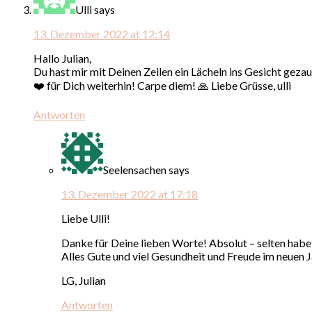
Ulli
says
13. Dezember 2022 at 12:14
Hallo Julian,
Du hast mir mit Deinen Zeilen ein Lächeln ins Gesicht geza
❤️ für Dich weiterhin! Carpe diem! 🙏 Liebe Grüsse, ulli
Antworten
Seelensachen
says
13. Dezember 2022 at 17:18
Liebe Ulli!
Danke für Deine lieben Worte! Absolut – selten habe i
Alles Gute und viel Gesundheit und Freude im neuen J
LG, Julian
Antworten