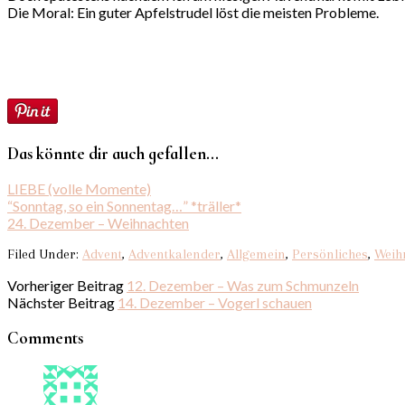
Die Moral: Ein guter Apfelstrudel löst die meisten Probleme.
Das könnte dir auch gefallen...
LIEBE (volle Momente)
“Sonntag, so ein Sonnentag…” *träller*
24. Dezember – Weihnachten
Filed Under:
Advent
,
Adventkalender
,
Allgemein
,
Persönliches
,
Weih
Vorheriger Beitrag
12. Dezember – Was zum Schmunzeln
Nächster Beitrag
14. Dezember – Vogerl schauen
Comments