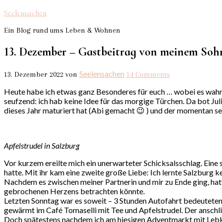
Seelensachen
Ein Blog rund ums Leben & Wohnen
13. Dezember – Gastbeitrag von meinem Sohn
Seelensachen
13. Dezember 2022
von
14 Comments
Heute habe ich etwas ganz Besonderes für euch … wobei es wahrsc
seufzend: ich hab keine Idee für das morgige Türchen. Da bot Jul
dieses Jahr maturiert hat (Abi gemacht 😉 ) und der momentan sei
Apfelstrudel in Salzburg
Vor kurzem ereilte mich ein unerwarteter Schicksalsschlag. Ein
hatte. Mit ihr kam eine zweite große Liebe: Ich lernte Salzburg ke
Nachdem es zwischen meiner Partnerin und mir zu Ende ging, hatte
gebrochenen Herzens betrachten könnte.
Letzten Sonntag war es soweit – 3 Stunden Autofahrt bedeuteten
gewärmt im Café Tomaselli mit Tee und Apfelstrudel. Der anschl
Doch spätestens nachdem ich am hiesigen Adventmarkt mit Lebku