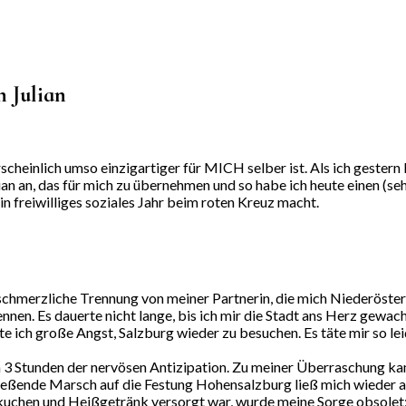
 Julian
heinlich umso einzigartiger für MICH selber ist. Als ich gestern
ian an, das für mich zu übernehmen und so habe ich heute einen (seh
n freiwilliges soziales Jahr beim roten Kreuz macht.
e schmerzliche Trennung von meiner Partnerin, die mich Niederöst
nnen. Es dauerte nicht lange, bis ich mir die Stadt ans Herz gewach
 ich große Angst, Salzburg wieder zu besuchen. Es täte mir so leid
 3 Stunden der nervösen Antizipation. Zu meiner Überraschung ka
ießende Marsch auf die Festung Hohensalzburg ließ mich wieder au
chen und Heißgetränk versorgt war, wurde meine Sorge obsolet: 