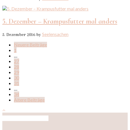
5. Dezember – Krampusfutter mal anders
Seelensachen
5. Dezember 2016
by
Neuere Beiträge
1
…
27
28
29
30
31
…
34
Ältere Beiträge
Auf Instagram folgen