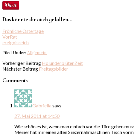
Das könnte dir auch gefallen...
Fröhliche Ostertage
VorRat
ereignisreich
Filed Under:
Allgemein
Vorheriger Beitrag
HolunderblütenZeit
Nächster Beitrag
Freitagsbilder
Comments
Gabriella
says
27. Mai 2011 at 14:50
Wie schön es ist, wenn man einfach vor die Türe gehen mus
Meiner hat mir einen alten Singernähmaschinen Tisch vorm 