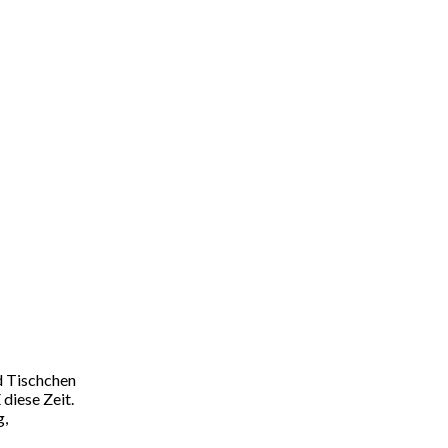
nd Tischchen
diese Zeit.
g,