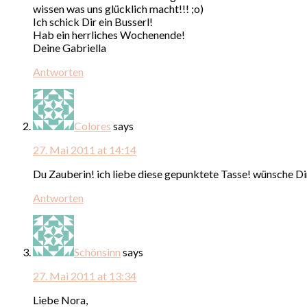
wissen was uns glücklich macht!!! ;o)
Ich schick Dir ein Busserl!
Hab ein herrliches Wochenende!
Deine Gabriella
Antworten
Colores
says
27. Mai 2011 at 14:14
Du Zauberin! ich liebe diese gepunktete Tasse! wünsche D
Antworten
Schönsinn
says
27. Mai 2011 at 13:34
Liebe Nora,