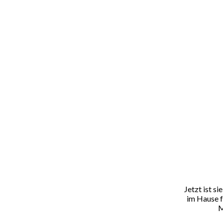
Jetzt ist s
im Hause f
M