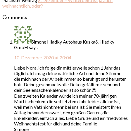
Nächster Beitrag
8. Dezember – Winterdeko ist ja auch
weihnachtlich, oder?
Comments
Simone Hladky Autohaus Kuska& Hladky
GmbH
says
10. Dezember 2020 at 20:04
Liebe Nora, ich folge dir mittlerweile schon 1 Jahr das
täglich. Ich mag deine natürliche Art und deine Stimme,
die mich nach der Arbeit immer so beruhigt und herunter
holt. Deine geschmackvolle Deko gefällt mir sehr und
dein Seelensachenkalender ist so schön😍
Den zweiten Kalender würde ich meiner 78-jährigen
Mutti schenken, die seit letztem Jahr leider alleine ist,
weil mein Vati nicht mehr bei uns ist. Sie meistert Ihren
Alltag bewundernswert, den großen Garten, die
Enkelkinder, einfach alles. Liebe Grüße und ein friedvolles
Weihnachtsfest für dich und deine Familie
Simone