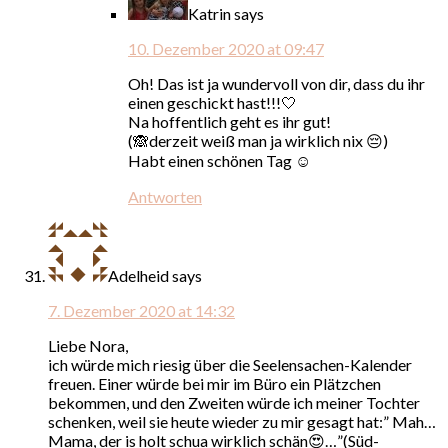
Katrin
says
10. Dezember 2020 at 09:47
Oh! Das ist ja wundervoll von dir, dass du ihr
einen geschickt hast!!!🤍
Na hoffentlich geht es ihr gut!
(🙈derzeit weiß man ja wirklich nix 😔)
Habt einen schönen Tag ☺️
Antworten
Adelheid
says
7. Dezember 2020 at 14:32
Liebe Nora,
ich würde mich riesig über die Seelensachen-Kalender
freuen. Einer würde bei mir im Büro ein Plätzchen
bekommen, und den Zweiten würde ich meiner Tochter
schenken, weil sie heute wieder zu mir gesagt hat:” Mah…
Mama, der is holt schua wirklich schän😍…”(Süd-