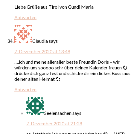
Liebe Grüße aus Tirol von Gundi Maria
Antworten
Claudia
says
7. Dezember 2020 at 13:48
….ich und meine alleraller beste Freundin Doris – wir
würden uns sooooo sehr über deinen Kalender freuen 💞
drücke dich ganz fest und schicke dir ein dickes Bussi aus
deiner alten Heimat 💞
Antworten
Seelensachen
says
7. Dezember 2020 at 21:28
so, jetzt hab ich was zum nachdenken 😉 …. WER