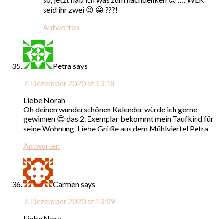
seid ihr zwei 😉 😀 ???!
Antworten
Petra
says
7. Dezember 2020 at 13:18
Liebe Norah,
Oh deinen wunderschönen Kalender würde ich gerne
gewinnen 😍 das 2. Exemplar bekommt mein Taufkind für
seine Wohnung. Liebe Grüße aus dem Mühlviertel Petra
Antworten
Carmen
says
7. Dezember 2020 at 13:09
Liebe Nora,