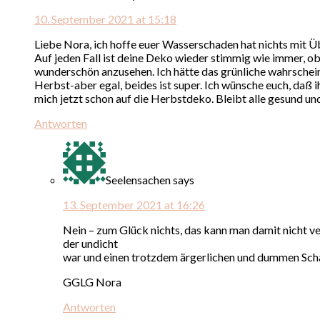
10. September 2021 at 15:18
Liebe Nora, ich hoffe euer Wasserschaden hat nichts mit 
Auf jeden Fall ist deine Deko wieder stimmig wie immer, ob
wunderschön anzusehen. Ich hätte das grünliche wahrsche
Herbst-aber egal, beides ist super. Ich wünsche euch, daß 
mich jetzt schon auf die Herbstdeko. Bleibt alle gesund un
Antworten
Seelensachen
says
13. September 2021 at 16:26
Nein – zum Glück nichts, das kann man damit nicht ve
der undicht
war und einen trotzdem ärgerlichen und dummen Schade
GGLG Nora
Antworten