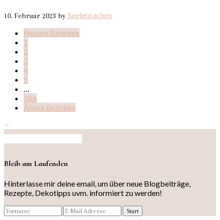
Seelensachen
10. Februar 2023
by
Neuere Beiträge
1
2
3
4
5
…
186
Ältere Beiträge
Auf Instagram folgen
Bleib am Laufenden
Hinterlasse mir deine email, um über neue Blogbeiträge,
Rezepte, Dekotipps uvm. informiert zu werden!